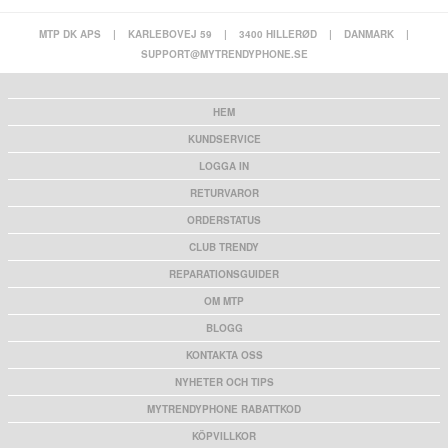
MTP DK APS
|
KARLEBOVEJ 59
|
3400 HILLERØD
|
DANMARK
|
SUPPORT@MYTRENDYPHONE.SE
HEM
KUNDSERVICE
LOGGA IN
RETURVAROR
ORDERSTATUS
CLUB TRENDY
REPARATIONSGUIDER
OM MTP
BLOGG
KONTAKTA OSS
NYHETER OCH TIPS
MYTRENDYPHONE RABATTKOD
KÖPVILLKOR