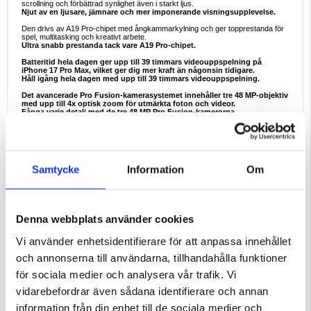
scrollning och förbättrad synlighet även i starkt ljus.
Njut av en ljusare, jämnare och mer imponerande visningsupplevelse.
Den drivs av A19 Pro-chipet med ångkammarkylning och ger topprestanda för
spel, multitasking och kreativt arbete.
Ultra snabb prestanda tack vare A19 Pro-chipet.
Batteritid hela dagen ger upp till 39 timmars videouppspelning på
iPhone 17 Pro Max, vilket ger dig mer kraft än någonsin tidigare.
Håll igång hela dagen med upp till 39 timmars videouppspelning.
Det avancerade Pro Fusion-kamerasystemet innehåller tre 48 MP-objektiv
med upp till 4x optisk zoom för utmärkta foton och videor.
Fånga varje detalj med de tre 48 MP Pro Fusion-kamerorna.
Specifikationer:
Allmänt
- Nätverk: GSM, CDMA, HSPA, EVDO, LTE, 5G
- Chipset: Apple A19 Pro (3 nm)
Samtycke
Information
Om
- PROCESSOR: Hexakärna
- GPU: Apple GPU (6-kärnig grafik)
- Operativsystem: iOS 26
- Minne: 12 GB RAM
Kropp
Denna webbplats använder cookies
- Mått: 163,4 x 78 x 8,8 mm 163,4 x 78 x 8,8 mm
- Vikt: 233 g
- Konstruktion: Glasfront (Ceramic Shield 2), ram i aluminiumlegering,
Vi använder enhetsidentifierare för att anpassa innehållet
baksida i aluminiumlegering/glasbaksida (Ceramic Shield)
- Nano-SIM + eSIM + eSIM (max 2 åt gången)
och annonserna till användarna, tillhandahålla funktioner
- IP68 dammtät och vattentålig (nedsänkning i upp till 6 m i 30 min)
- Apple Pay (certifierad för Visa, MasterCard, AMEX)
för sociala medier och analysera vår trafik. Vi
Kommunikation
vidarebefordrar även sådana identifierare och annan
- Mobil data: GPRS, EDGE, HSPA, LTE, 5G, EV-DO Rev.A 3,1 Mbps
- WLAN: Wi-Fi 802.11 a/b/g/n/ac/6e/7, tri-band, hotspot
information från din enhet till de sociala medier och