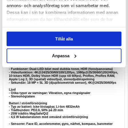
- Bluetooth: 6.0, A2DP, LE
- NFC
annons- och analysföretag som vi samarbetar med.
- Positionering: GPS (L1+L5), GLONASS, GALILEO, BDS, QZSS, NavIC
- USB-ANSLUTNING: Typ-C 3.2 Gen 2, DisplayPort
Dessa kan i sin tur kombinera informationen med annan
Display
information som du har tillhandahållit eller som de har
- Storlek: 6,9", 1320 x 2868 pixlar
- Typ: LTPO Super Retina XDR OLED, 120 Hz, HDR10, Dolby Vision, 1000
samlat in när du har använt deras tjänster.
nits (typ), 1600 nits (HBM), 3000 nits (peak)
- Skydd: Keramisk sköld 2, Mohs nivå 5
- Antireflexbehandlad beläggning
Tillåt alla
Kamera
- Tredubbelt system:
48 MP, f/1,6, 24 mm (vidvinkel), 1/1,28", 1,22 µm, PDAF med dubbla pixlar,
OIS med sensorskift
Anpassa
48 MP, f/2,8, 100mm (periskop-tele), 1/2,55", 0,7µm, PDAF, 3D sensor-shift
OIS, 4x optisk zoom
48 MP, f/2,2, 13 mm, 120˚ (ultrabred), 1/2,55", 0,7 µm, PDAF
TOF 3D LiDAR-skanner (djup)
- Funktioner: Dual-LED-blixt med dubbla toner, HDR (foto/panorama)
- Videofunktion: 4K@24/25/30/60/100/120fps, 1080p@25/30/60/120/240fps,
10-bitars HDR, Dolby Vision HDR (upp till 60fps), ProRes, ProRes RAW,
Apple Log 2, 3D (spatial) video/ljud, stereoljudinspelning
- Sekundär: 18 MP + SL 3D (djup/biometrisk sensor), 4K@24/25/30/60fps
Ljud
- Olika typer av varningar: Vibration, egna ringsignaler
- Stereohögtalare
Batteri / strömförsörjning
- Typ av batteri: Icke-löstagbar, Li-Ion 4832mAh
- Trådbunden: PD2.0, 50% på 20 min
- 25W trådlös MagSafe/Qi2
- 4,5 W kabelansluten med omvänd strömförsörjning
- Sensorer: Face ID, accelerometer, gyro, närhet, kompass, barometer