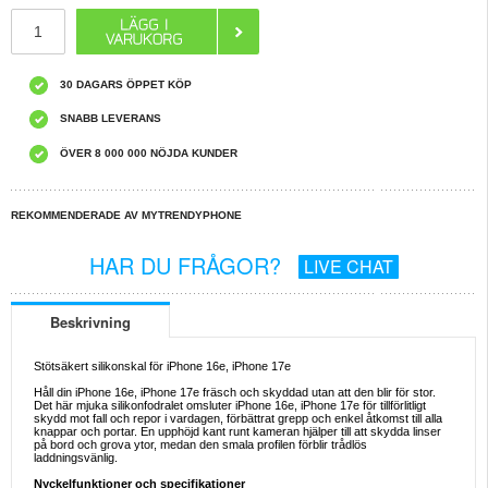
30 DAGARS ÖPPET KÖP
SNABB LEVERANS
ÖVER 8 000 000 NÖJDA KUNDER
REKOMMENDERADE AV MYTRENDYPHONE
HAR DU FRÅGOR?
LIVE CHAT
Beskrivning
Stötsäkert silikonskal för iPhone 16e, iPhone 17e
Håll din iPhone 16e, iPhone 17e fräsch och skyddad utan att den blir för stor.
Det här mjuka silikonfodralet omsluter iPhone 16e, iPhone 17e för tillförlitligt
skydd mot fall och repor i vardagen, förbättrat grepp och enkel åtkomst till alla
knappar och portar. En upphöjd kant runt kameran hjälper till att skydda linser
på bord och grova ytor, medan den smala profilen förblir trådlös
laddningsvänlig.
Nyckelfunktioner och specifikationer