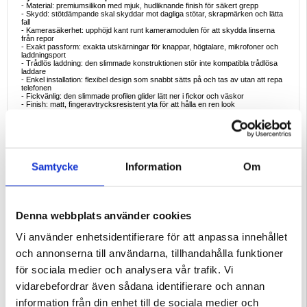
- Material: premiumsilikon med mjuk, hudliknande finish för säkert grepp
- Skydd: stötdämpande skal skyddar mot dagliga stötar, skrapmärken och lätta
fall
- Kamerasäkerhet: upphöjd kant runt kameramodulen för att skydda linserna
från repor
- Exakt passform: exakta utskärningar för knappar, högtalare, mikrofoner och
laddningsport
- Trådlös laddning: den slimmade konstruktionen stör inte kompatibla trådlösa
laddare
- Enkel installation: flexibel design som snabbt sätts på och tas av utan att repa
telefonen
- Fickvänlig: den slimmade profilen glider lätt ner i fickor och väskor
- Finish: matt, fingeravtrycksresistent yta för att hålla en ren look
Ideala exempel på användning
- Skydd för den dagliga pendlingen i ryggsäckar, handväskor eller jackfickor
- Extra grepp för foto- och videoinspelning utan rädsla för att halka
- Användning vid skrivbord och bord där upphöjda ramar hjälper till att hålla
skärmar och kameror borta från plana ytor
- Gymsessioner och weekendresor där ett lätt men pålitligt skydd är ett måste
Samtycke
Information
Om
- Snabba laddningar på en trådlös laddare med fodralet kvar på
Varför det här fodralet är det perfekta köpet
- Kombinerar en mjuk premiumkänsla med ett pålitligt vardagsskydd
- Tunt och lätt, så att du behåller originalutseendet och känslan hos din iPhone
16e, iPhone 17e
Denna webbplats använder cookies
- Genomtänkt kameraläpp och taktila knappskydd förbättrar användbarhet och
säkerhet
Vi använder enhetsidentifierare för att anpassa innehållet
- Exakt tillverkning minskar skakningar, luckor och inträngande damm
- Utmärkt värdeuppgradering eller ersättning för utslitna eller hala fodral
och annonserna till användarna, tillhandahålla funktioner
Intressanta fakta om silikonfodral för telefoner
för sociala medier och analysera vår trafik. Vi
- Silikon erbjuder naturlig stötdämpning och grepp, vilket minskar oavsiktliga
halkningar jämfört med hårdplast
vidarebefordrar även sådana identifierare och annan
- Matt silikonfinish hjälper till att dölja fingeravtryck och mikrorepor för ett längre
"som nytt"-utseende
information från din enhet till de sociala medier och
- En upphöjd kamerarand är ett av de enklaste sätten att förhindra repor på