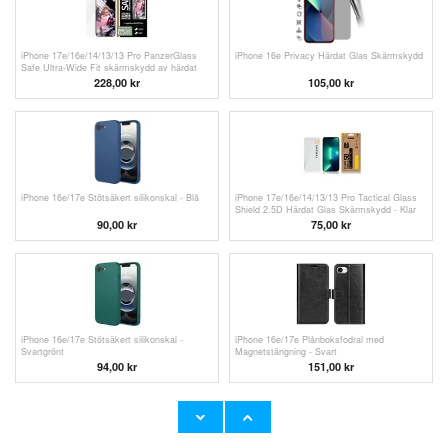
iPhone 17e/16e/14/13/13 Pro PanzerGlass
iPhone 16e Privacy Härdat Glas Skärmskydd
Safe Ultra-Wide Fit skärmskydd av härdat
glas - 9H - Klar
228,00
kr
105,00 kr
iPhone 16e/17e Stötsäkert silikonskal - Blå
iPhone 17e/16e/14/13/13 Pro Tactical Glass
Shield 2.5D Härdat Glas Skärmskydd - Klar
90,00
kr
75,00 kr
iPhone 16e/17e Stötsäkert silikonskal -
iPhone 16e/17e Plånboksfodral med
Svartgrönt
Magnetstängning - Svart
94,00
kr
151,00 kr