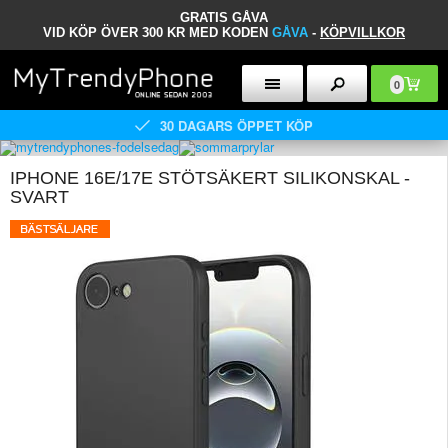
GRATIS GÅVA
VID KÖP ÖVER 300 KR MED KODEN
GÅVA
-
KÖPVILLKOR
0
30 DAGARS ÖPPET KÖP
IPHONE 16E/17E STÖTSÄKERT SILIKONSKAL -
SVART