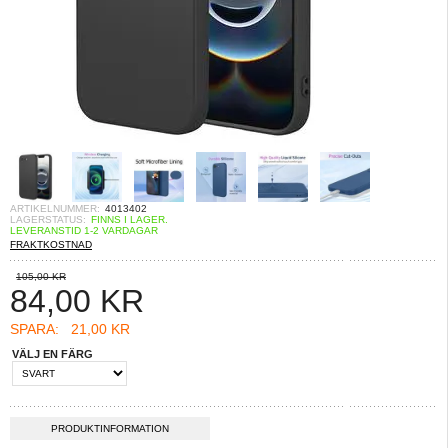
ARTIKELNUMMER:
4013402
LAGERSTATUS:
FINNS I LAGER.
LEVERANSTID 1-2 VARDAGAR
FRAKTKOSTNAD
105,00 KR
84,00
KR
SPARA:
21,00 KR
VÄLJ EN FÄRG
PRODUKTINFORMATION