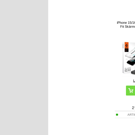
iPhone 15/1
Fit Skärms
2
ART