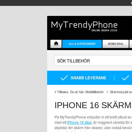
ALLA KATEGORIER
MOBILSKAL
SNABB LEVERANS
«
Tillbaka
Du är här:
Mobiltillbehör
Skärmskydd oc
IPHONE 16 SKÄR
På MyTrendyPhone erbjuder vi ett brett utbud av 
med ett
iPhone 16 Skal
, är noggrant utvalda för
skyddar din skärm från skador, utan också bevarar