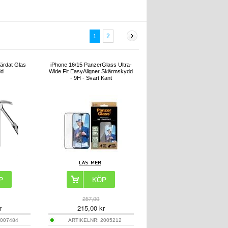
2
1
ärdat Glas
iPhone 16/15 PanzerGlass Ultra-
dd
Wide Fit EasyAligner Skärmskydd
- 9H - Svart Kant
257,00
r
215,00
kr
007484
ARTIKELNR:
2005212