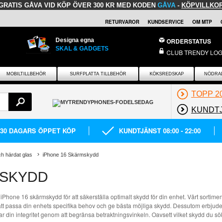
GRATIS GÅVA
VID KÖP ÖVER 300 KR MED KODEN
GÅVA
-
KÖPVILLKO
RETURVAROR
KUNDSERVICE
OM MTP
Designa egna
ORDERSTATUS
SKAL & GADGETS
CLUB TRENDY LOG
MOBILTILLBEHÖR
SURFPLATTA TILLBEHÖR
KÖKSREDSKAP
NÖDRA
TOPP 2
KUNDT
30 DAGARS ÖPPET KÖP
KUNDTJÄNST 08:00 - 22:00
h härdat glas
iPhone 16 Skärmskydd
MSKYDD
iPhone 16 skärmskydd för att säkerställa optimalt skydd för din enhet. Vårt sortimen
 att passa din enhets specifika behov och ge bästa möjliga skydd. Dessutom erbjud
 din integritet genom att begränsa betraktningsvinkeln. Oavsett vilket skydd du sök