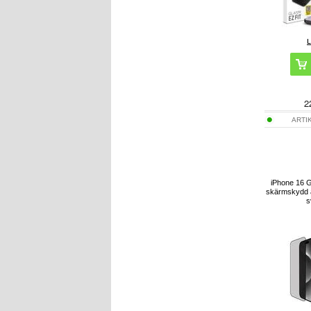
2
ARTI
iPhone 16 
skärmskydd a
s