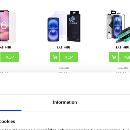
136,00
166,00
05,00
kr
125,00
kr
136,00
k
KELNR:
4007958
ARTIKELNR:
2005681
ARTIKELNR:
2
Information
Hofi Anti Spy Pro+
iPhone 15/16 Spigen Glas.tR Ez
iPhone 16 aluminium-ki
dat Glas Skärmskydd
Fit Privacy Skärmskydd - 9H - 2
9H, heltäcka
. - Svart Kant
St.
cookies