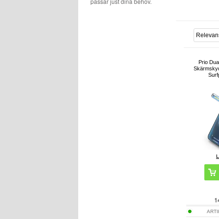
passar just dina behov.
Prio Dua
Skärmskydd
Surfp
1
ART