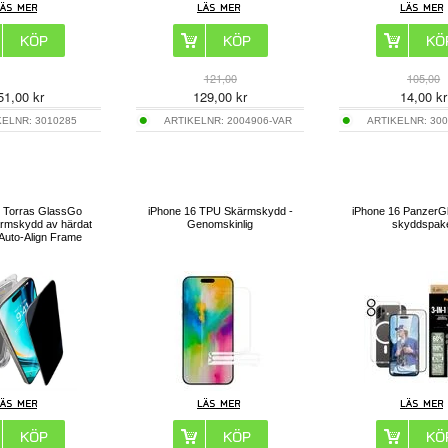
121,00
105,00
51,00
kr
129,00
kr
14,00
kr
KELNR:
3010285
ARTIKELNR:
2004906-VAR
ARTIKELNR:
300
6 Torras GlassGo
iPhone 16 TPU Skärmskydd -
iPhone 16 PanzerGl
ärmskydd av härdat
Genomskinlig
skyddspak
Auto-Align Frame