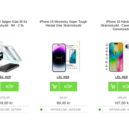
6 Spigen Glas.tR Ez
iPhone 16 Wozinsky Super Tough
iPhone 16 Härda
kydd - 9H - 2 St.
Härdat Glas Skärmskydd
Skärmskydd - Case 
Genomskinl
273,00
60,00
105,00
19,00
kr
69,00
kr
107,00
k
IKELNR:
267065
ARTIKELNR:
2005338
ARTIKELNR:
4