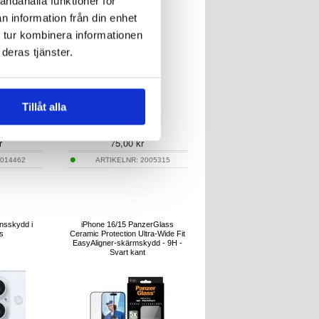
andahålla funktioner för
n information från din enhet
 tur kombinera informationen
deras tjänster.
Tillåt alla
r
75,00
kr
014462
ARTIKELNR:
2005315
nsskydd i
iPhone 16/15 PanzerGlass
s
Ceramic Protection Ultra-Wide Fit
EasyAligner-skärmskydd - 9H -
Svart kant