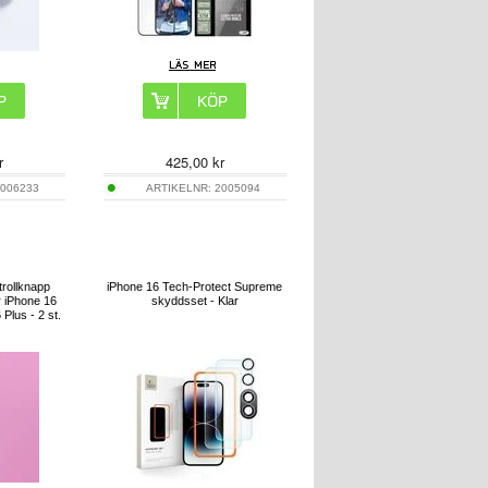
r
425,00
kr
006233
ARTIKELNR:
2005094
rollknapp
iPhone 16 Tech-Protect Supreme
r iPhone 16
skyddsset - Klar
Plus - 2 st.