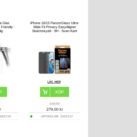
t Glas
iPhone 16/15 PanzerGlass Ultra-
Friendly -
Wide Fit Privacy EasyAligner
ig
Skärmskydd - 9H - Svart Kant
318,00
r
279,00
kr
006720
ARTIKELNR:
2005137