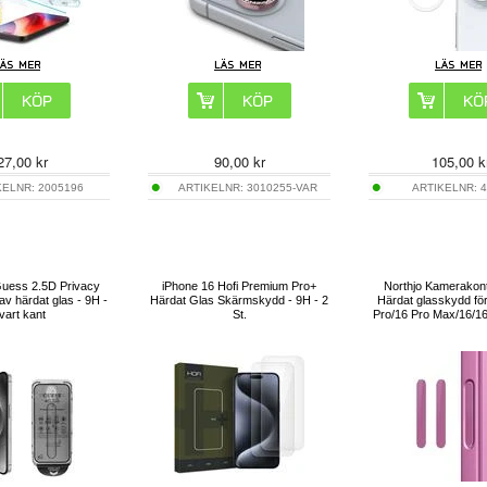
27,00
kr
90,00
kr
105,00
k
KELNR:
2005196
ARTIKELNR:
3010255-VAR
ARTIKELNR:
4
Guess 2.5D Privacy
iPhone 16 Hofi Premium Pro+
Northjo Kamerakont
v härdat glas - 9H -
Härdat Glas Skärmskydd - 9H - 2
Härdat glasskydd fö
vart kant
St.
Pro/16 Pro Max/16/16 