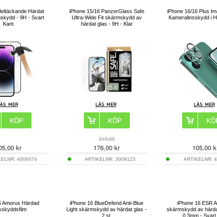
Heltäckande Härdat
iPhone 15/16 PanzerGlass Safe
iPhone 16/16 Plus Im
skydd - 9H - Svart
Ultra-Wide Fit skärmskydd av
Kameralinsskydd i H
Kant
härdat glas - 9H - Klar
219,00
05,00
kr
176,00
kr
105,00
k
KELNR:
4006074
ARTIKELNR:
3009123
ARTIKELNR:
4
6 Amorus Härdad
iPhone 16 BlueDefend Anti-Blue
iPhone 16 ESR A
sskyddsfilm
Light skärmskydd av härdat glas -
skärmskydd av härdat
2 st.
0.3mm - Svart