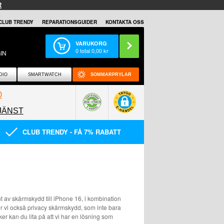
R
CLUB TRENDY
REPARATIONSGUIDER
KONTAKTA OSS
VARUKORG
0
total
0,00
kr
IN
DIO
SMARTWATCH
SOMMARPRYLAR
0
JÄNST
0858097089
CLUB TRENDY - FÅ 7% RABATT
t av skärmskydd till iPhone 16, i kombination
er vi också privacy skärmskydd, som inte bara
er kan du lita på att vi har en lösning som