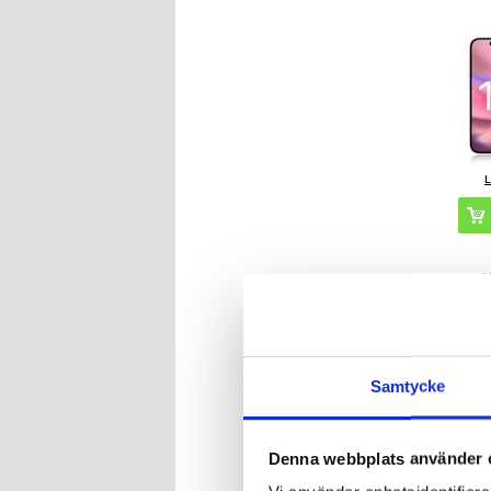
1
ARTI
Samtycke
iPhone 16 
Privacy Här
- 2 St
Denna webbplats använder 