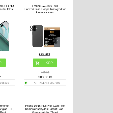
ak 2-i-1 HD
iPhone 17/16/16 Plus
ärdat Glas
PanzerGlass Hoops linsskydd för
kamera - svart
197,00
r
203,00
kr
006230
ARTIKELNR:
2007707
rmorite
iPhone 16/16 Plus Hofi Cam Pro+
 glas - 9H,
Kameralinsskydd i Härdat Glas -
 Kant
Genomskinlig / Svart