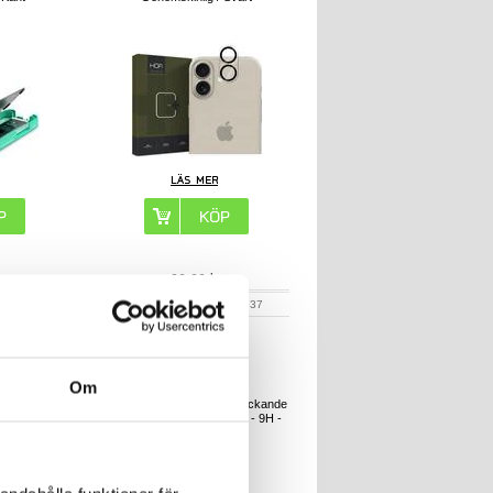
r
90,00
kr
005253
ARTIKELNR:
2004937
Om
selglasfilm -
iPhone 16 Lippa 2.5D heltäckande
nde
skärmskydd i härdat glas - 9H -
svart kant