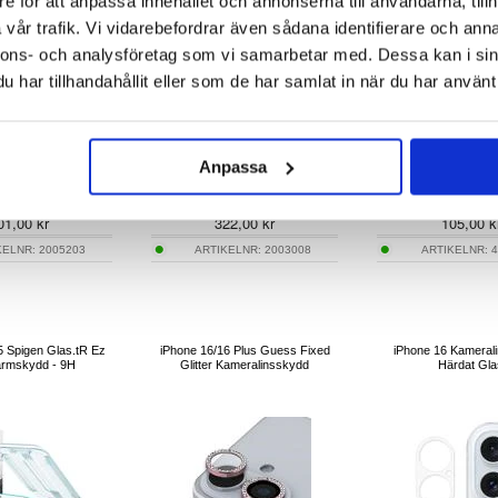
e för att anpassa innehållet och annonserna till användarna, tillh
vår trafik. Vi vidarebefordrar även sådana identifierare och anna
nnons- och analysföretag som vi samarbetar med. Dessa kan i sin
har tillhandahållit eller som de har samlat in när du har använt 
Anpassa
140,00
326,00
01,00
kr
322,00
kr
105,00
k
KELNR:
2005203
ARTIKELNR:
2003008
ARTIKELNR:
4
5 Spigen Glas.tR Ez
iPhone 16/16 Plus Guess Fixed
iPhone 16 Kamerali
ärmskydd - 9H
Glitter Kameralinsskydd
Härdat Gla