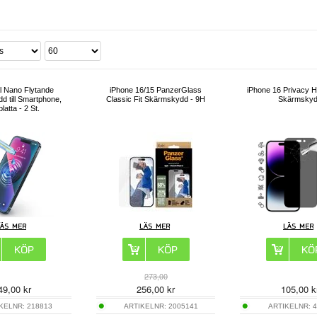
l Nano Flytande
iPhone 16/15 PanzerGlass
iPhone 16 Privacy H
 till Smartphone,
Classic Fit Skärmskydd - 9H
Skärmsky
latta - 2 St.
273,00
49,00
kr
256,00
kr
105,00
k
IKELNR:
218813
ARTIKELNR:
2005141
ARTIKELNR:
4