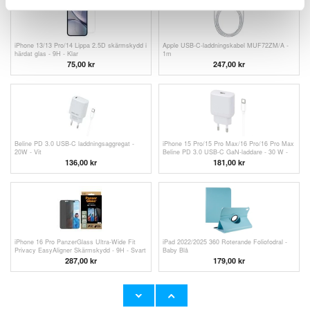
iPhone 13/13 Pro/14 Lippa 2.5D skärmskydd i
Apple USB-C-laddningskabel MUF72ZM/A -
härdat glas - 9H - Klar
1m
75,00
kr
247,00
kr
Beline PD 3.0 USB-C laddningsaggregat -
iPhone 15 Pro/15 Pro Max/16 Pro/16 Pro Max
20W - Vit
Beline PD 3.0 USB-C GaN-laddare - 30 W -
Vit
136,00 kr
181,00 kr
iPhone 16 Pro PanzerGlass Ultra-Wide Fit
iPad 2022/2025 360 Roterande Foliofodral -
Privacy EasyAligner Skärmskydd - 9H - Svart
Baby Blå
Kant
287,00
kr
179,00
kr