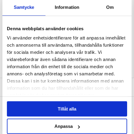
- Det 9H-klassade härdade skyddsglaset är mycket runt och adderar minimal
volym
Samtycke
Information
Om
Förpackningen innehåller:
- 1 x TPU-skal
- 1 x Skärmskydd i härdat glas
Kompatibilitet:
iPhone 16 Pro
Denna webbplats använder cookies
Förpackning:
Euroblister
Vi använder enhetsidentifierare för att anpassa innehållet
EAN: 5714122480392
och annonserna till användarna, tillhandahålla funktioner
Relaterade kategorier:
Mobiltillbehör
,
iPhone Skal & Tillbehör
,
iPhone 16 Pro
Skal & Tillbehör
för sociala medier och analysera vår trafik. Vi
vidarebefordrar även sådana identifierare och annan
information från din enhet till de sociala medier och
annons- och analysföretag som vi samarbetar med.
Dessa kan i sin tur kombinera informationen med annan
SKRIV EN RECENSION
information som du har tillhandahållit eller som de har
samlat in när du har använt deras tjänster.
ANDRA KUNDER HAR OCKSÅ KÖPT
Tillåt alla
iPhone 16 Pro/16 Pro Max Kameralinsskydd i
iPhone 16 Pro PanzerGlass Classic Fit
Härdat Glas - 2 St.
Skärmskydd - 9H
105,00 kr
166,00
kr
Anpassa