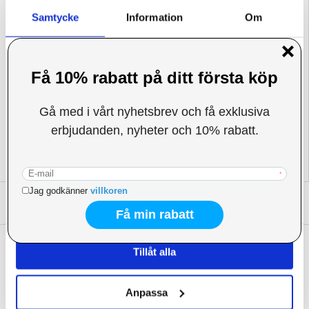
- Gör iPhone 16 Pro, iPhone 16 Pro Max kamera reptålig med Hat Prince Full
Cover
Samtycke
Information
Om
- Det påverkar inte foto eller videokvalitet
- En supertunn profil (0.2mm) med maximal hårdhet (9H)
- Hat Prince Full Cover täcker hela kameran av din iPhone 16 Pro, iPhone 16
Pro Max
Kompatibilitet:
iPhone 16 Pro, iPhone 16 Pro Max
Denna webbplats använder cookies
Förpackning:
Euroblister
Vi använder enhetsidentifierare för att anpassa innehållet
EAN: 5714122490469
och annonserna till användarna, tillhandahålla funktioner
Relaterade kategorier:
Mobiltillbehör
,
Skärmskydd och härdat glas
,
iPhone
för sociala medier och analysera vår trafik. Vi
skärmskydd och härdat glas
,
iPhone 16 Pro Skärmskydd
vidarebefordrar även sådana identifierare och annan
information från din enhet till de sociala medier och
annons- och analysföretag som vi samarbetar med.
Dessa kan i sin tur kombinera informationen med annan
SKRIV EN RECENSION
information som du har tillhandahållit eller som de har
samlat in när du har använt deras tjänster.
ANDRA KUNDER HAR OCKSÅ KÖPT
Tillåt alla
iPhone 16 Pro/16 Pro Max Hat Prince Full
iPhone 16 Pro Max PanzerGlass Classic Fit
Cover Kameralinsskydd i Härdat Glas - Svart
Skärmskydd - 9H
151,00 kr
293,00
kr
Anpassa