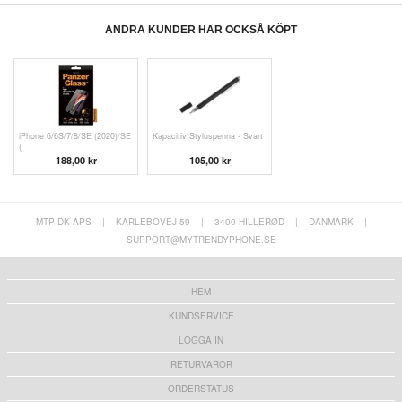
ANDRA KUNDER HAR OCKSÅ KÖPT
iPhone 6/6S/7/8/SE (2020)/SE
Kapacitiv Styluspenna - Svart
(
188,00 kr
105,00 kr
MTP DK APS
|
KARLEBOVEJ 59
|
3400 HILLERØD
|
DANMARK
|
SUPPORT@MYTRENDYPHONE.SE
HEM
KUNDSERVICE
LOGGA IN
RETURVAROR
ORDERSTATUS