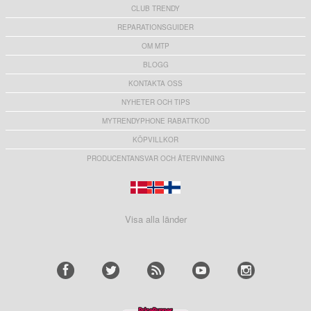
CLUB TRENDY
REPARATIONSGUIDER
OM MTP
BLOGG
KONTAKTA OSS
NYHETER OCH TIPS
MYTRENDYPHONE RABATTKOD
KÖPVILLKOR
PRODUCENTANSVAR OCH ÅTERVINNING
Visa alla länder