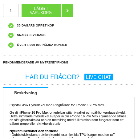
30 DAGARS ÖPPET KÖP
SNABB LEVERANS
ÖVER 8 000 000 NÖJDA KUNDER
REKOMMENDERADE AV MYTRENDYPHONE
HAR DU FRÅGOR?
LIVE CHAT
Beskrivning
CrystalGlow Hybridskal med Ringhållare för iPhone 16 Pro Max
Ge din iPhone 16 Pro Max omedelbar stjärnkvalitet och pålitligt vardagsskydd.
Detta slimmade hybridskal sveper in din iPhone 16 Pro Max i glänsande strass,
en slät glitterbaksida och en metallring med full rotation som fungerar som ett
säkert grepp eller skrivbordsstativ.
Nyckelfunktioner och fördelar
- Dubbelskiktskonstruktion kombinerar flexibla TPU-kanter med en tuff