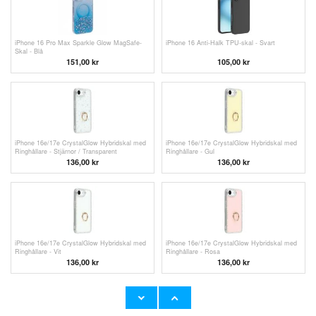
iPhone 16 Pro Max Sparkle Glow MagSafe-
iPhone 16 Anti-Halk TPU-skal - Svart
Skal - Blå
151,00 kr
105,00 kr
iPhone 16e/17e CrystalGlow Hybridskal med
iPhone 16e/17e CrystalGlow Hybridskal med
Ringhållare - Stjärnor / Transparent
Ringhållare - Gul
136,00 kr
136,00 kr
iPhone 16e/17e CrystalGlow Hybridskal med
iPhone 16e/17e CrystalGlow Hybridskal med
Ringhållare - Vit
Ringhållare - Rosa
136,00 kr
136,00 kr