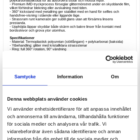
polykarbonatbaksida för att absorbera stötar och motstå repor.
- Premium IMD-tryckprocess förseglar glittermönstret under en skyddande film,
vilket förhindrar blekning eller avskalning med tiden.
- 360° kickstand med metallring ger stabilitet med en hand för selfies och
handsfree-visning i stående eller liggande läge.
- Strassram runt kameraön ger subtil glans utan att försämra linsens
prestanda.
- Upphöjda läppar skyddar både skärm och bakre linser från kontakt med
bordsskivor och grova ytor utomhus.
Specifikationer
- Material: Termoplastisk polyuretan (stötfångare) + polykarbonat (baksida)
- Ytbehandling: glitter med kristallklara strassstenar
- Ring: full 360° rotation, 90° vändning
Ideala exempel på användning
- Skrolla på pendeln - för ett finger genom ringen för att hålla ett stadigt grepp på
livliga tåg eller spårvagnar.
- Videosamtal på café - fäll ut stativet och chatta handsfree medan du njuter av
din latte.
- Foton i mörker - reflekterande strassstenar ger en subtil studs till omgivande
Samtycke
Information
Om
ljus för ljusare bilder.
- Skrivbordsmeddelanden - placera iPhone 16 Pro Max bredvid tangentbordet
för att snabbt kunna skicka meddelanden.
- Streaming på resan - lätta upp ditt handbagage; ringen ersätter ett separat
ministativ eller grepp.
Denna webbplats använder cookies
Varför detta iPhone 16 Pro Max-fodral är ett smart köp
Istället för att jonglera med en vanlig stötfångare, ett fast grepp och ett modernt
Vi använder enhetsidentifierare för att anpassa innehållet
skal, får du alla tre i ett elegant tillbehör som passar iPhone 16 Pro Max perfekt.
Det skyddar återförsäljningsvärdet, ser snyggt ut med både avslappnade och
och annonserna till användarna, tillhandahålla funktioner
affärsmässiga kläder och håller din enhet säker i alla situationer.
för sociala medier och analysera vår trafik. Vi
Intressanta fakta om IMD Hybridfodral
- In-Mould Decoration smälter samman konstverk inuti plastlagren, vilket ökar
vidarebefordrar även sådana identifierare och annan
mönstrets livslängd med upp till fem gånger jämfört med yttryck.
- TPU behåller sin flexibilitet ner till -20 °C, så vinterväder gör inte kanterna
information från din enhet till de sociala medier och
sköra.