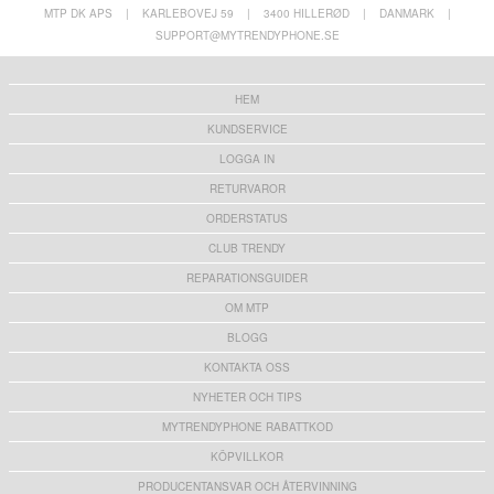
MTP DK APS
|
KARLEBOVEJ 59
|
3400 HILLERØD
|
DANMARK
|
SUPPORT@MYTRENDYPHONE.SE
HEM
KUNDSERVICE
LOGGA IN
RETURVAROR
ORDERSTATUS
CLUB TRENDY
REPARATIONSGUIDER
OM MTP
BLOGG
KONTAKTA OSS
NYHETER OCH TIPS
MYTRENDYPHONE RABATTKOD
KÖPVILLKOR
PRODUCENTANSVAR OCH ÅTERVINNING