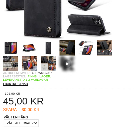
ARTIKELNUMMER:
4007568-VAR
LAGERSTATUS:
FINNS I LAGER.
LEVERANSTID 1-2 VARDAGAR
FRAKTKOSTNAD
105,00 KR
45,00
KR
SPARA:
60,00 KR
VÄLJ EN FÄRG