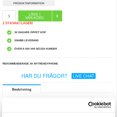
PRODUKTINFORMATION
2 ST KVAR I LAGER!
30 DAGARS ÖPPET KÖP
SNABB LEVERANS
ÖVER 8 000 000 NÖJDA KUNDER
REKOMMENDERADE AV MYTRENDYPHONE
HAR DU FRÅGOR?
LIVE CHAT
Beskrivning
Caseme 013 Series Plånboksfodral med Magnetisk Stängning till iPhone
16 Pro Max
Bär din iPhone 16 Pro Max tillsammans med dina viktigaste kort tack vare
Caseme 013 Series plånboksfodral!