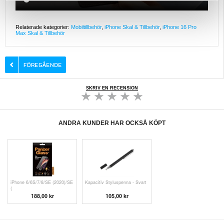
Relaterade kategorier:
Mobiltillbehör
,
iPhone Skal & Tillbehör
,
iPhone 16 Pro
Max Skal & Tillbehör
SKRIV EN RECENSION
ANDRA KUNDER HAR OCKSÅ KÖPT
iPhone 6/6S/7/8/SE (2020)/SE
Kapacitiv Styluspenna - Svart
(
188,00 kr
105,00 kr