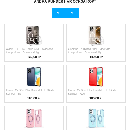
ANDRA KUNDER HAR OCKSÅ KÖPT
iPhone 16 Pro Avtagbart plånboksfodral med
Xiaomi 17 Hybrid Skal - MagSafe-kompatibelt
MagSafe, RFID-skydd och handrem - Mynta /
- Genomskinlig
Rosa
90,00
kr
139,00
kr
Xiaomi 15T Pro Hybrid Skal - MagSafe-
OnePlus 15 Hybrid Skal - MagSafe-
kompatibelt - Genomskinlig
kompatibelt - Genomskinlig
130,00
kr
140,00
kr
Honor X5c/X5c Plus Borstat TPU Skal -
Honor X5c/X5c Plus Borstat TPU Skal -
Kolfiber - Blå
Kolfiber - Röd
105,00 kr
105,00
kr