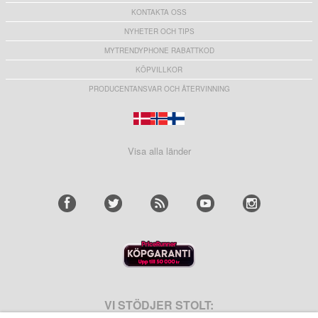
KONTAKTA OSS
NYHETER OCH TIPS
MYTRENDYPHONE RABATTKOD
KÖPVILLKOR
PRODUCENTANSVAR OCH ÅTERVINNING
Visa alla länder
VI STÖDJER STOLT: