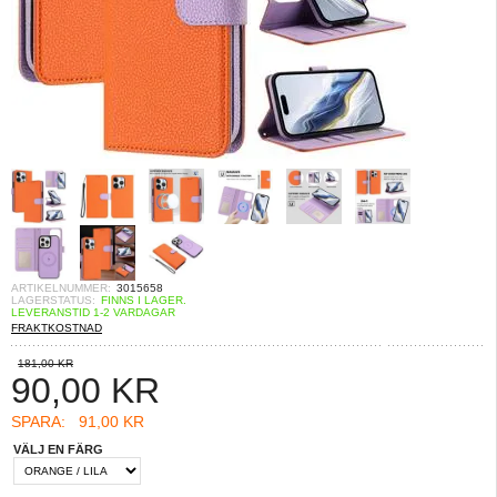
ARTIKELNUMMER:
3015658
LAGERSTATUS:
FINNS I LAGER.
LEVERANSTID 1-2 VARDAGAR
FRAKTKOSTNAD
181,00 KR
90,00
KR
SPARA:
91,00 KR
VÄLJ EN FÄRG