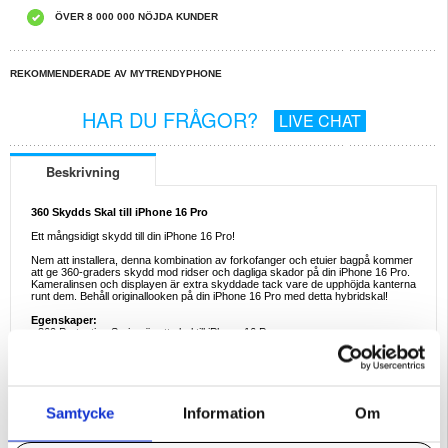
ÖVER 8 000 000 NÖJDA KUNDER
REKOMMENDERADE AV MYTRENDYPHONE
HAR DU FRÅGOR?
LIVE CHAT
Beskrivning
360 Skydds Skal till iPhone 16 Pro
Ett mångsidigt skydd till din iPhone 16 Pro!
Nem att installera, denna kombination av forkofanger och etuier bagpå kommer
att ge 360-graders skydd mod ridser och dagliga skador på din iPhone 16 Pro.
Kameralinsen och displayen är extra skyddade tack vare de upphöjda kanterna
runt dem. Behåll originallooken på din iPhone 16 Pro med detta hybridskal!
Egenskaper:
- 360 Protection Series är ett skal till iPhone 16 Pro
- Upphöjda kanter runt kameralinsen för extra skydd
- Skyddar din iPhone 16 Pro mot dagliga skador och slitage
- Enkelt att fästa och ta av från mobilen inom några sekunder
- Gör att din iPhone 16 Pro kan behålla sitt snygga originalutseende
- Tillverkat av högkvalitativt polykarbonat, TPU och akrylmaterial
Samtycke
Information
Om
Kompatibilitet:
iPhone 16 Pro
Förpackning:
Bulk