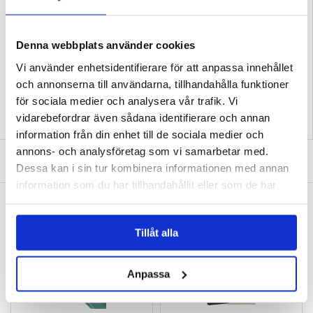
- Detta iPhone 16 Plus skal är tillverkat av TPU med flexibiliteten av silikon
Kompatibilitet:
iPhone 16 Plus
Förpackning:
Bulk
Denna webbplats använder cookies
EAN: 5714122455888
Vi använder enhetsidentifierare för att anpassa innehållet
Relaterade kategorier:
Mobiltillbehör
,
iPhone Skal & Tillbehör
,
iPhone 16 Plus
Skal & Tillbehör
och annonserna till användarna, tillhandahålla funktioner
för sociala medier och analysera vår trafik. Vi
vidarebefordrar även sådana identifierare och annan
information från din enhet till de sociala medier och
annons- och analysföretag som vi samarbetar med.
SKRIV EN RECENSION
Dessa kan i sin tur kombinera informationen med annan
information som du har tillhandahållit eller som de har
samlat in när du har använt deras tjänster.
ANDRA KUNDER HAR OCKSÅ KÖPT
iPhone 16 Plus Privacy Härdat Glas
iPhone 16 Plus Härdat Glas Skärmskydd -
Skärmskydd
Case Friendly - Genomskinlig
Tillåt alla
105,00 kr
105,00 kr
Anpassa