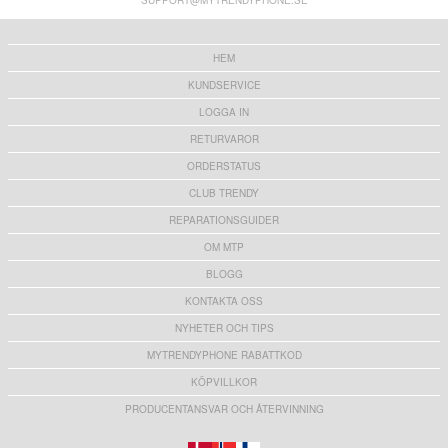
SUPPORT@MYTRENDYPHONE.SE
105,00 kr
136,00 kr
HEM
KUNDSERVICE
LOGGA IN
RETURVAROR
ORDERSTATUS
CLUB TRENDY
REPARATIONSGUIDER
OM MTP
BLOGG
KONTAKTA OSS
NYHETER OCH TIPS
MYTRENDYPHONE RABATTKOD
KÖPVILLKOR
PRODUCENTANSVAR OCH ÅTERVINNING