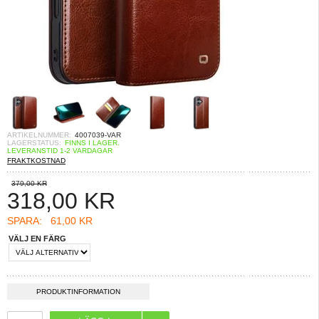
ARTIKELNUMMER:
4007039-VAR
LAGERSTATUS:
FINNS I LAGER.
LEVERANSTID 1-2 VARDAGAR
FRAKTKOSTNAD
379,00 KR
318,00
KR
SPARA:
61,00 KR
VÄLJ EN FÄRG
PRODUKTINFORMATION