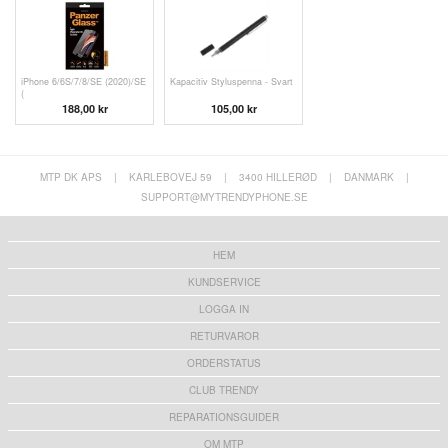
iPhone 6/6S/7/8/SE (2020)/SE
Kapacitiv Styluspenna - Svart
(
188,00 kr
105,00 kr
MTP DK APS
|
KARLEBOVEJ 59
|
3400 HILLERØD
|
DANMARK
|
SUPPORT@MYTRENDYPHONE.SE
HEM
KUNDSERVICE
LOGGA IN
RETURVAROR
ORDERSTATUS
CLUB TRENDY
REPARATIONSGUIDER
OM MTP