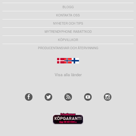
BLOGG
KONTAKTA OSS
NYHETER OCH TIPS
MYTRENDYPHONE RABATTKOD
KÖPVILLKOR
PRODUCENTANSVAR OCH ÅTERVINNING
Visa alla länder