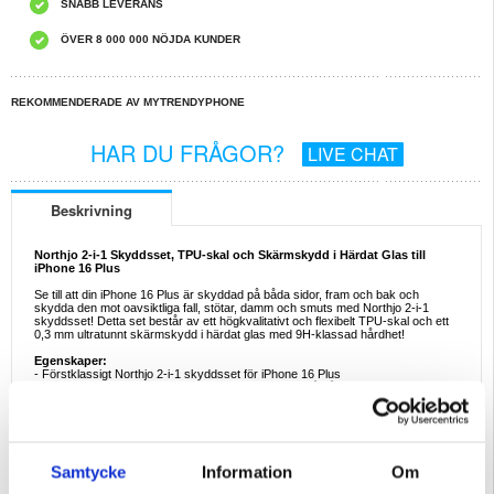
SNABB LEVERANS
ÖVER 8 000 000 NÖJDA KUNDER
REKOMMENDERADE AV MYTRENDYPHONE
HAR DU FRÅGOR?
LIVE CHAT
Beskrivning
Northjo 2-i-1 Skyddsset, TPU-skal och Skärmskydd i Härdat Glas till
iPhone 16 Plus
Se till att din iPhone 16 Plus är skyddad på båda sidor, fram och bak och
skydda den mot oavsiktliga fall, stötar, damm och smuts med Northjo 2-i-1
skyddsset! Detta set består av ett högkvalitativt och flexibelt TPU-skal och ett
0,3 mm ultratunnt skärmskydd i härdat glas med 9H-klassad hårdhet!
Egenskaper:
- Förstklassigt Northjo 2-i-1 skyddsset för iPhone 16 Plus
- Det perfekta sättet att skydda din iPhone 16 Plus på båda sidorna
- Lättvikt skal i klar design som både skyddar och visar det originella utseendet
av din iPhone 16 Plus
- Reptåligt skydd i härdat glas med endast 0,3 mm tjocklek och 9H-klassad
hårdhet täcker skärmen från kant till kant
- Detta skärmskydd är tillverkat av kemiskt behandlat härdat glas och skalet är
tillverkat av flexibelt TPU som inte kommer gulna med tiden
Samtycke
Information
Om
Kompatibilitet:
iPhone 16 Plus