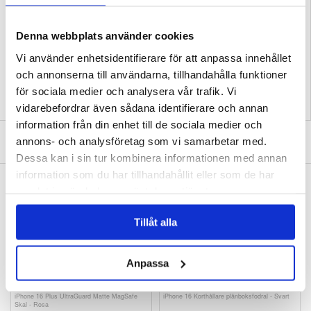
Förpackning:
Euroblister
EAN: 5714122494368
Denna webbplats använder cookies
Relaterade kategorier:
Mobiltillbehör
,
iPhone Skal & Tillbehör
,
iPhone 16 Plus
Vi använder enhetsidentifierare för att anpassa innehållet
Skal & Tillbehör
och annonserna till användarna, tillhandahålla funktioner
för sociala medier och analysera vår trafik. Vi
vidarebefordrar även sådana identifierare och annan
information från din enhet till de sociala medier och
SKRIV EN RECENSION
annons- och analysföretag som vi samarbetar med.
Dessa kan i sin tur kombinera informationen med annan
information som du har tillhandahållit eller som de har
ANDRA KUNDER HAR OCKSÅ KÖPT
samlat in när du har använt deras tjänster.
iPhone 16/16 Plus Hofi Cam Pro+
iPhone 16 Plus Candy Color Wavy TPU-Skal
Kameralinsskydd i Härdat Glas -
- Rosa
Genomskinlig / Svart
90,00 kr
105,00 kr
Tillåt alla
Anpassa
iPhone 16 Plus UltraGuard Matte MagSafe
iPhone 16 Korthållare plånboksfodral - Svart
Skal - Rosa