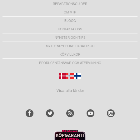
REPARATIONSGUIDER
OM MTP
BLOGG
KONTAKTA OSS
NYHETER OCH TIPS
MYTRENDYPHONE RABATTKOD
KÖPVILLKOR
PRODUCENTANSVAR OCH ÅTERVINNING
Visa alla länder