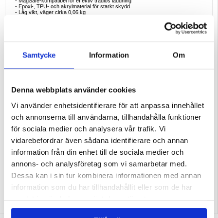
- MagSafe-kompatibel för effektiv trådlös laddning
- Epoxi-, TPU- och akrylmaterial för starkt skydd
- Låg vikt, väger cirka 0,06 kg
- Gnistrande design för en unik look
- Rep- och fallskydd för daglig användning
Ideala exempel på användning
:
- Dagligt skydd med en elegant känsla
- Perfekt för att ge din iPhone 16 Plus en djärv och livfull touch
- Upprätthåller trådlös laddning utan att ta bort fodralet
Samtycke
Information
Om
Skäl att köpa
:
- Erbjuder förbättrat skydd med en livfull design
- Sömlös trådlös laddning med MagSafe-kompatibilitet
- Lätt men ändå robust konstruktion
Denna webbplats använder cookies
Intressanta fakta
:
- TPU används ofta för skyddsfodral tack vare sin kombination av flexibilitet
Vi använder enhetsidentifierare för att anpassa innehållet
och styrka.
- MagSafe-tekniken förbättrar inriktningen och hastigheten för trådlös laddning
och annonserna till användarna, tillhandahålla funktioner
genom att använda magneter för en perfekt passform.
för sociala medier och analysera vår trafik. Vi
Kompatibilitet:
iPhone 16 Plus
vidarebefordrar även sådana identifierare och annan
Förpackning:
Bulk
information från din enhet till de sociala medier och
EAN: 5714122492319
annons- och analysföretag som vi samarbetar med.
Relaterade kategorier:
Mobiltillbehör
,
iPhone Skal & Tillbehör
,
iPhone 16 Plus
Skal & Tillbehör
Dessa kan i sin tur kombinera informationen med annan
information som du har tillhandahållit eller som de har
samlat in när du har använt deras tjänster.