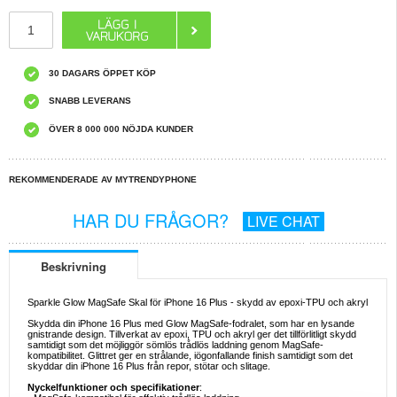
30 DAGARS ÖPPET KÖP
SNABB LEVERANS
ÖVER 8 000 000 NÖJDA KUNDER
REKOMMENDERADE AV MYTRENDYPHONE
HAR DU FRÅGOR?
LIVE CHAT
Beskrivning
Sparkle Glow MagSafe Skal för iPhone 16 Plus - skydd av epoxi-TPU och akryl
Skydda din iPhone 16 Plus med Glow MagSafe-fodralet, som har en lysande
gnistrande design. Tillverkat av epoxi, TPU och akryl ger det tillförlitligt skydd
samtidigt som det möjliggör sömlös trådlös laddning genom MagSafe-
kompatibilitet. Glittret ger en strålande, iögonfallande finish samtidigt som det
skyddar din iPhone 16 Plus från repor, stötar och slitage.
Nyckelfunktioner och specifikationer
: