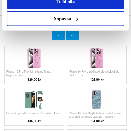
Tillåt alla
SKRIV EN RECENSION
Anpassa
ANDRA KUNDER HAR OCKSÅ KÖPT
iPhone 16 Plus UltraGuard Matte MagSafe
iPhone 16 UltraGuard Matte MagSafe Skal -
Skal - Rosa
Rosa
97,00
kr
100,00
kr
iPhone 16 Pro Max UltraGuard Matte
iPhone 16 Pro UltraGuard Matte MagSafe
MagSafe Skal - Rosa
Skal - Rosa
129,00
kr
121,00 kr
Honor Magic V3 Gummerat Plastskal - Grön
iPhone 16 Plus MagSafe-kompatibelt epoxi
skal med glittrande paljetter - ljusgrönt
136,00 kr
151,00 kr