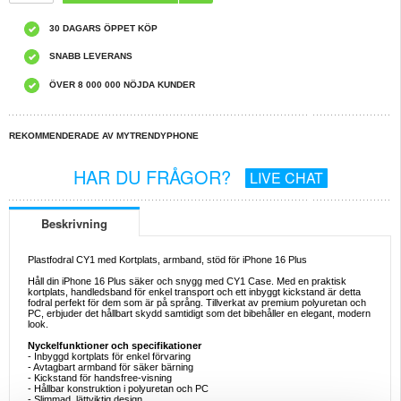
30 DAGARS ÖPPET KÖP
SNABB LEVERANS
ÖVER 8 000 000 NÖJDA KUNDER
REKOMMENDERADE AV MYTRENDYPHONE
HAR DU FRÅGOR?
LIVE CHAT
Beskrivning
Plastfodral CY1 med Kortplats, armband, stöd för iPhone 16 Plus
Håll din iPhone 16 Plus säker och snygg med CY1 Case. Med en praktisk
kortplats, handledsband för enkel transport och ett inbyggt kickstand är detta
fodral perfekt för dem som är på språng. Tillverkat av premium polyuretan och
PC, erbjuder det hållbart skydd samtidigt som det bibehåller en elegant, modern
look.
Nyckelfunktioner och specifikationer
- Inbyggd kortplats för enkel förvaring
- Avtagbart armband för säker bärning
- Kickstand för handsfree-visning
- Hållbar konstruktion i polyuretan och PC
- Slimmad, lättviktig design