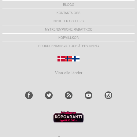
BLOGG
KONTAKTA OSS
NYHETER OCH TIPS
MYTRENDYPHONE RABATTKOD
KÖPVILLKOR
PRODUCENTANSVAR OCH ÅTERVINNING
Visa alla länder