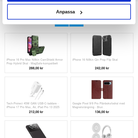
ANDRA KUNDER HAR OCKSÅ KÖPT
Anpassa
iPhone 16 Pro Max Nillkin IceBlade Prop
iPhone 16 Pro Max Nillkin LensWing Pro
Magnetiskt Skal - MagSafe-kompatibelt,
flytande silikon skal - MagSafe-kompatibelt
skjutbart linslock
288,00 kr
273,00 kr
iPhone 16 Pro Max Nillkin CamShield Armor
iPhone 16 Nillkin Qin Prop Flip Skal
Prop Hybrid Skal - MagSafe-kompatibelt
288,00 kr
242,00 kr
Tech-Protect 45W GAN USB-C-laddare -
Google Pixel 9/9 Pro Plånboksfodral med
iPhone 17 Pro Max, Air, iPad Pro 13 2025
Magnetstängning - Brun
212,00
kr
136,00 kr