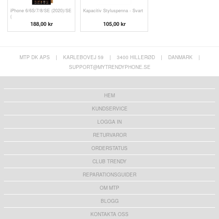
iPhone 6/6S/7/8/SE (2020)/SE
Kapacitiv Styluspenna - Svart
(
188,00 kr
105,00 kr
MTP DK APS
|
KARLEBOVEJ 59
|
3400 HILLERØD
|
DANMARK
|
SUPPORT@MYTRENDYPHONE.SE
HEM
KUNDSERVICE
LOGGA IN
RETURVAROR
ORDERSTATUS
CLUB TRENDY
REPARATIONSGUIDER
OM MTP
BLOGG
KONTAKTA OSS