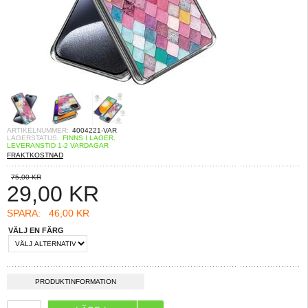
ARTIKELNUMMER:
4004221-VAR
LAGERSTATUS:
FINNS I LAGER.
LEVERANSTID 1-2 VARDAGAR
FRAKTKOSTNAD
75,00 KR
29,00
KR
SPARA:
46,00 KR
VÄLJ EN FÄRG
PRODUKTINFORMATION