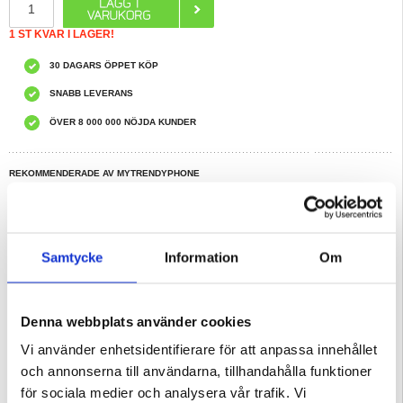
1 ST KVAR I LAGER!
30 DAGARS ÖPPET KÖP
SNABB LEVERANS
ÖVER 8 000 000 NÖJDA KUNDER
REKOMMENDERADE AV MYTRENDYPHONE
HAR DU FRÅGOR?
LIVE CHAT
Samtycke
Information
Om
Beskrivning
Stiligt Ultra-Slim TPU Skal för iPhone 15 Pro Max
Denna webbplats använder cookies
Klä upp din iPhone 15 Pro Max i detta stiliga TPU skal med ett attraktivt
mönster.
Fastän dess tunnhet och lätthet, ger detta TPU skal utmärkt skydd för din
Vi använder enhetsidentifierare för att anpassa innehållet
iPhone 15 Pro Max mot repor och stötar. Alla nödvändiga utskärningar för
portar och kamera är utförda med precision och sidoknapparna är gjutna för att
och annonserna till användarna, tillhandahålla funktioner
förhindra smuts från att orsaka några skador.
för sociala medier och analysera vår trafik. Vi
Egenskaper: