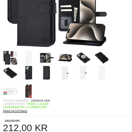
ARTIKELNUMMER:
2006919-VAR
LAGERSTATUS:
FINNS I LAGER.
LEVERANSTID 1-2 VARDAGAR
FRAKTKOSTNAD
242,00 KR
212,00
KR