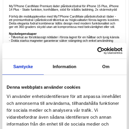
MyTPhone CardMate Premium läder plånboksfodral för iPhone 15 Plus, iPhone
14 Plus - Stativ funktion, korthållare, stöd för trådlös laddning, 2x skärmskydd
Förhöj din mobilupplevelse med MyTPhone CardMate plånboksfodral i läder -
ett premiumfodral i plånboksstil tillverkat av högkvalitativt första lagrets koskinn.
Detta eleganta fodral kombinerar tidlös design med modern funktionalitet och
ger ett 360-graders skydd utan att kompromissa med bekvämlighet eller stil.
Nyckelegenskaper
- Tillverkat av förstklassigt nötläder i första lagret för en hållbar och lyxig känsla
- Dolda starka magneter garanterar säker stängning och enkel användning
med en hand
- Kompatibel med MagSafe och trådlös laddning utan att ta bort fodralet
- Tre kortfack och en kontantficka - perfekt för vardagens nödvändigheter
- Integrerat TPU-innerskal för flexibel stötdämpning och fallskydd
- Tvåfaldig design i plånboksstil för handsfree-visning med stativfunktion
- Ytterligare skärmskydd ges av två medföljande skärmskyddsfilmer
Samtycke
Information
Om
Ideala exempel på användning
Oavsett om du pendlar, reser lätt eller deltar i ett affärsmöte håller det här
fodralet dina kort, iPhone 15 Plus, iPhone 14 Plus och din stil på ett ställe.
Perfekt för proffs, studenter och minimalister.
Varför det här fodralet är ett måste
Denna webbplats använder cookies
Det är mer än ett fodral - det är en plånbok, ett stativ och ett statement.
CardMate-serien kombinerar hållbarheten hos premiumläder med en tunn profil
Vi använder enhetsidentifierare för att anpassa innehållet
och modern bekvämlighet, och erbjuder överlägset skydd och tidlös design.
och annonserna till användarna, tillhandahålla funktioner
Intressanta fakta om plånboksfodral i läder
Plånboksfodral i premiumläder erbjuder mer än bara skydd för telefonen - de
för sociala medier och analysera vår trafik. Vi
utvecklas med tiden. När lädret åldras utvecklar det en rik patina som ger varje
fodral en distinkt karaktär. Detta mobilskal i läder är tillverkat av första lagret
vidarebefordrar även sådana identifierare och annan
kohud och kombinerar långvarig hållbarhet med en mjuk textur och en
åtsittande passform som motstår slitage och töjning, vilket gör det till en sann
information från din enhet till de sociala medier och
investering i vardagsstil.