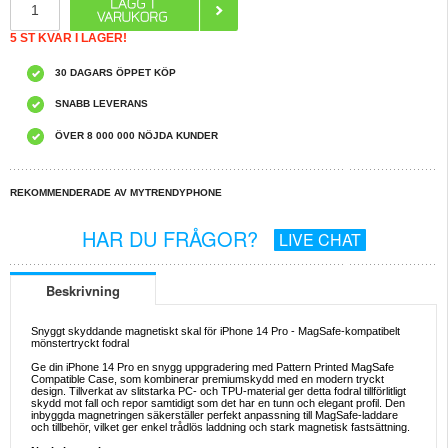
5 ST KVAR I LAGER!
30 DAGARS ÖPPET KÖP
SNABB LEVERANS
ÖVER 8 000 000 NÖJDA KUNDER
REKOMMENDERADE AV MYTRENDYPHONE
HAR DU FRÅGOR?
LIVE CHAT
Beskrivning
Snyggt skyddande magnetiskt skal för iPhone 14 Pro - MagSafe-kompatibelt
mönstertryckt fodral
Ge din iPhone 14 Pro en snygg uppgradering med Pattern Printed MagSafe
Compatible Case, som kombinerar premiumskydd med en modern tryckt
design. Tillverkat av slitstarka PC- och TPU-material ger detta fodral tillförlitligt
skydd mot fall och repor samtidigt som det har en tunn och elegant profil. Den
inbyggda magnetringen säkerställer perfekt anpassning till MagSafe-laddare
och tillbehör, vilket ger enkel trådlös laddning och stark magnetisk fastsättning.