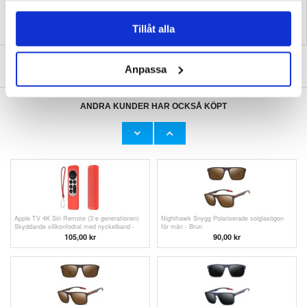
Tillåt alla
SKRIV EN RECENSION
Anpassa
ANDRA KUNDER HAR OCKSÅ KÖPT
Apple TV 4K Siri Remote (3:e generationen)
Apple TV 4K Siri Remote (3:e generationen)
Skyddande silikonfodral med nyckelband -
Skyddande silikonfodral med nyckelband - Vit
Rosa
121,00 kr
121,00 kr
Apple TV 4K Siri Remote (3:e generationen)
Nighthawk Snygg Polariserade solglasögon
Skyddande silikonfodral med nyckelband -
för män - Brun
Röd
105,00 kr
90,00
kr