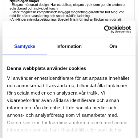
Nyckelegenskaper
- Elegant mönstrad design: Har ett delikat, elegant tryck som ger din telefon en
sofistikerad och individuell touch.
- Stark magnetisk kompatibilitet: Inbyggd magnetring garanterar fullt MagSafe-
stöd för säker fastsättning och snabb trådlös laddning.
- Anti-fingeravtrycksbeläggning: Speciell finish förhindrar fläckar och gör att
fodralet ser rent och polerat ut.
- Stötsäkert hybridskydd: Förstärkta TPU-kanter och en hård PC-bakplatta
absorberar stötar och skyddar mot droppar, repor och stötar.
- Perfekt passform: Exakt konstruerat för iPhone 14 Pro med exakta
utskärningar för knappar, portar och kameralinsen.
- Slimmad profil: Behåller den eleganta formen på din telefon samtidigt som den
ger ett pålitligt skydd för vardagen.
Samtycke
Information
Om
Ideala användningsområden
- Vardagsskydd: Skydda din telefon mot droppar och repor samtidigt som den
behåller sin eleganta form.
- Trådlös laddning: Använd MagSafe-laddare och tillbehör utan att ta bort
Denna webbplats använder cookies
fodralet.
- Modemedvetna användare: Perfekt för dig som vill ha elegans och hållbarhet i
en och samma accessoar.
Vi använder enhetsidentifierare för att anpassa innehållet
Varför välja det här fodralet?
och annonserna till användarna, tillhandahålla funktioner
Det mönstertryckta MagSafe-fodralet för iPhone 14 Pro kombinerar estetik och
prestanda och erbjuder tillförlitligt skydd, en ren anti-fingeravtrycksyta och
för sociala medier och analysera vår trafik. Vi
sömlös MagSafe-kompatibilitet. Det är den perfekta balansen mellan mode och
funktionalitet för din iPhone 14 Pro.
vidarebefordrar även sådana identifierare och annan
Kompatibilitet:
iPhone 14 Pro
information från din enhet till de sociala medier och
Förpackning:
Bulk
annons- och analysföretag som vi samarbetar med.
EAN: 5714122596307
Dessa kan i sin tur kombinera informationen med annan
Relaterade kategorier:
Mobiltillbehör
,
iPhone Skal & Tillbehör
,
iPhone 14 Pro
information som du har tillhandahållit eller som de har
Skal & Tillbehör
samlat in när du har använt deras tjänster.