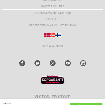
KONTAKTA OSS
NYHETER OCH TIPS
MYTRENDYPHONE RABATTKOD
KÖPVILLKOR
PRODUCENTANSVAR OCH ÅTERVINNING
Visa alla länder
VI STÖDJER STOLT:
349,00 kr