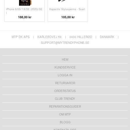
iPhone 6/6S/7/8/SE (2020)/SE
Kapacitiv Styluspenna - Svart
(
188,00 kr
105,00 kr
MTP DK APS
|
KARLEBOVEJ 59
|
3400 HILLERØD
|
DANMARK
|
SUPPORT@MYTRENDYPHONE.SE
HEM
KUNDSERVICE
LOGGA IN
RETURVAROR
ORDERSTATUS
CLUB TRENDY
REPARATIONSGUIDER
OM MTP
BLOGG