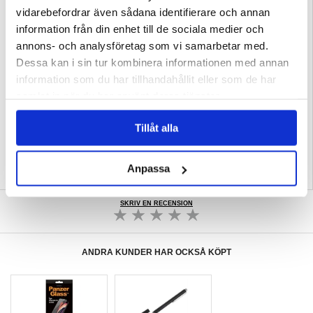
Egenskaper:
- Material: 100% återvunnen plast
vidarebefordrar även sådana identifierare och annan
- Tjocklek: 1mm
- Kompatibilitet: iPhone 14 Pro
information från din enhet till de sociala medier och
- Kompatibel med trådlös laddning
- MagSafe-magneter ingår
annons- och analysföretag som vi samarbetar med.
- Mikrofiberfoder för extra skydd
Dessa kan i sin tur kombinera informationen med annan
Kompatibilitet:
iPhone 14 Pro
information som du har tillhandahållit eller som de har
Förpackning:
Euroblister
samlat in när du har använt deras tjänster.
EAN: 7350143299636
Relaterade kategorier:
Mobiltillbehör
,
iPhone Skal & Tillbehör
,
iPhone 14 Pro
Tillåt alla
Skal & Tillbehör
Anpassa
SKRIV EN RECENSION
ANDRA KUNDER HAR OCKSÅ KÖPT