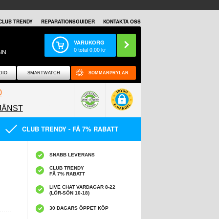
CLUB TRENDY
REPARATIONSGUIDER
KONTAKTA OSS
VARUKORG
0
total
0,00
kr
IN
DIO
SMARTWATCH
SOMMARPRYLAR
0
JÄNST
0858097089
CLUB TRENDY - FÅ 7% RABATT
SNABB LEVERANS
CLUB TRENDY
FÅ 7% RABATT
LIVE CHAT VARDAGAR 8-22
(LÖR-SÖN 10-18)
30 DAGARS ÖPPET KÖP