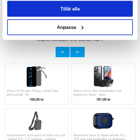
Tillåt alla
SKRIV EN RECENSION
Anpassa
ANDRA KUNDER HAR OCKSÅ KÖPT
Magnetisk trådlös powerbank med USB-C-
iPhone 12 Pro Max Hybrid Skal med Hidden
och Lightning-kablar - 10000mAh/15W - Svart
Stativ - Blå / Genomskinlig
293,00
kr
151,00
kr
iPhone 12 Pro Max Privacy Härdat Glas
iPhone 16 Pro Max Hybridfodral med
Skärmskydd - 9H
Magnetiskt Stativ - Svart
105,00 kr
181,00 kr
Vattenresistent nylonväska för bröst och axel
Magnetiskt fodral för Apple AirPods Pro ,
- passar 6.5"- 7.2"-telefoner - mörkgrå
TPU-skal med karbinhake för Bluetooth-