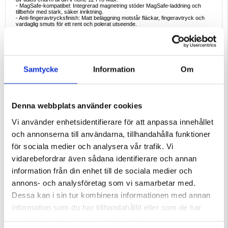
- MagSafe-kompatibel: Integrerad magnetring stöder MagSafe-laddning och
tillbehör med stark, säker inriktning.
- Anti-fingeravtrycksfinish: Matt beläggning motstår fläckar, fingeravtryck och
vardaglig smuts för ett rent och polerat utseende.
- Hybridskydd: Styv PC-baksida och mjuka TPU-kanter ger ett tillförlitligt skydd
mot fall, stötar och repor.
- Heltäckande täckning: U-formad hörndesign absorberar stötar, medan
upphöjda kanter skyddar kameran och skärmen.
- Slimmad och lättviktig: Bibehåller en snygg profil utan att bli för stor.
- Exakta utskärningar: Ger perfekt åtkomst till alla knappar, portar och
funktioner.
Samtycke
Information
Om
Ideala användningsområden
- Vardagsskydd: Skydda din iPhone 12 Pro Max mot oavsiktliga fall och repor.
- Trådlös bekvämlighet: Använd MagSafe-laddare och tillbehör sömlöst utan att
ta bort fodralet.
- Modemedvetna användare: Perfekt för dig som värdesätter både raffinerad
Denna webbplats använder cookies
design och tillförlitligt skydd.
Vi använder enhetsidentifierare för att anpassa innehållet
Varför välja detta fodral?
MagSafe-fodralet Rose Flower för iPhone 12 Pro Max erbjuder en perfekt
och annonserna till användarna, tillhandahålla funktioner
blandning av vintage charm och modern innovation. Med sin hållbara
hybridkonstruktion, anti-fingeravtrycksfinish och full MagSafe-kompatibilitet
för sociala medier och analysera vår trafik. Vi
skyddar det din telefon samtidigt som den är snygg, tunn och funktionell.
vidarebefordrar även sådana identifierare och annan
Kompatibilitet:
iPhone 12 Pro Max
information från din enhet till de sociala medier och
Förpackning:
Bulk
annons- och analysföretag som vi samarbetar med.
EAN: 5714122596529
Dessa kan i sin tur kombinera informationen med annan
Relaterade kategorier:
Mobiltillbehör
,
iPhone Skal & Tillbehör
,
iPhone 12 Pro
Max Skal & Tillbehör
information som du har tillhandahållit eller som de har
samlat in när du har använt deras tjänster.