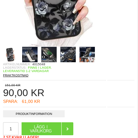
ARTIKELNUMMER:
4015048
LAGERSTATUS:
FINNS I LAGER.
LEVERANSTID 1-2 VARDAGAR
FRAKTKOSTNAD
151,00 KR
90,00
KR
SPARA:
61,00 KR
PRODUKTINFORMATION
2 ST KVAR I LAGER!