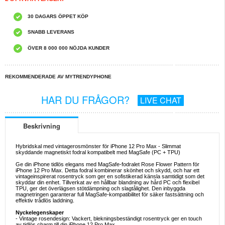
30 DAGARS ÖPPET KÖP
SNABB LEVERANS
ÖVER 8 000 000 NÖJDA KUNDER
REKOMMENDERADE AV MYTRENDYPHONE
HAR DU FRÅGOR?
LIVE CHAT
Beskrivning
Hybridskal med vintagerosmönster för iPhone 12 Pro Max - Slimmat
skyddande magnetiskt fodral kompatibelt med MagSafe (PC + TPU)
Ge din iPhone tidlös elegans med MagSafe-fodralet Rose Flower Pattern för
iPhone 12 Pro Max. Detta fodral kombinerar skönhet och skydd, och har ett
vintageinspirerat rosentryck som ger en sofistikerad känsla samtidigt som det
skyddar din enhet. Tillverkat av en hållbar blandning av hård PC och flexibel
TPU, ger det överlägsen stötdämpning och slagtålighet. Den inbyggda
magnetringen garanterar full MagSafe-kompatibilitet för säker fastsättning och
effektiv trådlös laddning.
Nyckelegenskaper
- Vintage rosendesign: Vackert, blekningsbeständigt rosentryck ger en touch
av tidlös charm till din iPhone 12 Pro Max.