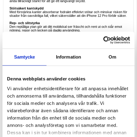
ändå tillräckligt starkt för att ge ett långvarigt skydd.
Stötsäkert kantskydd
Med förstärkta kanter absorberar fodralet effektivt stötar och minskar risken för
skador från oavsiktliga fall, vilket säkerställer att din iPhone 12 Pro förblir säker.
Rep- och slitstyrka
Den reptåliga ytan gör att ditt mobilskal ser fräscht och rent ut och står emot
nötning, repor och tecken på daglig användning.
Unik design med trappad kant
En upphöjd ram på baksidan förbättrar inte bara greppet utan ger också
fodralet en modern 3D-effekt. Det kombinerar funktionalitet med stil och
skyddar din telefon samtidigt som det ger en trendig finish.
Varför det här fodralet är perfekt
Samtycke
Information
Om
Detta hjärtmönstrade TPU-fodral balanserar mode och funktionalitet, vilket gör
det till ett utmärkt val för användare som vill ha ett roligt men ändå skyddande
tillbehör till sin iPhone 12 Pro.
Nyckelfunktioner och specifikationer
Denna webbplats använder cookies
- Söt hjärtformad design för en elegant look
- Premium TPU-byggnad för flexibilitet och hållbarhet
- Stötsäkert förstärkta kanter för skydd mot fall
Vi använder enhetsidentifierare för att anpassa innehållet
- Rep- och nötningsbeständig finish
- Steppad kantdesign med en unik 3D-effekt
och annonserna till användarna, tillhandahålla funktioner
- Lätt och slimmad profil för daglig komfort
för sociala medier och analysera vår trafik. Vi
Goda exempel på användning
- Stilfullt vardagsskydd för din iPhone 12 Pro
vidarebefordrar även sådana identifierare och annan
- Bra tillbehör för dig som älskar söt och chic design
- Perfekt för daglig pendling, skolan eller vardagliga utflykter
information från din enhet till de sociala medier och
- Ger extra grepp för säker hantering under resan
annons- och analysföretag som vi samarbetar med.
Kompatibilitet:
iPhone 12 Pro
Dessa kan i sin tur kombinera informationen med annan
Förpackning:
Bulk