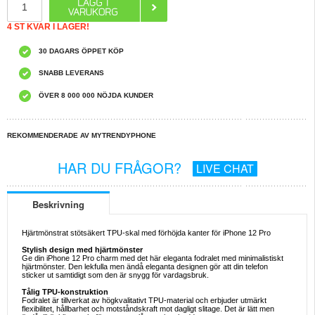
4 ST KVAR I LAGER!
30 DAGARS ÖPPET KÖP
SNABB LEVERANS
ÖVER 8 000 000 NÖJDA KUNDER
REKOMMENDERADE AV MYTRENDYPHONE
HAR DU FRÅGOR?
LIVE CHAT
Beskrivning
Hjärtmönstrat stötsäkert TPU-skal med förhöjda kanter för iPhone 12 Pro
Stylish design med hjärtmönster
Ge din iPhone 12 Pro charm med det här eleganta fodralet med minimalistiskt
hjärtmönster. Den lekfulla men ändå eleganta designen gör att din telefon
sticker ut samtidigt som den är snygg för vardagsbruk.
Tålig TPU-konstruktion
Fodralet är tillverkat av högkvalitativt TPU-material och erbjuder utmärkt
flexibilitet, hållbarhet och motståndskraft mot dagligt slitage. Det är lätt men