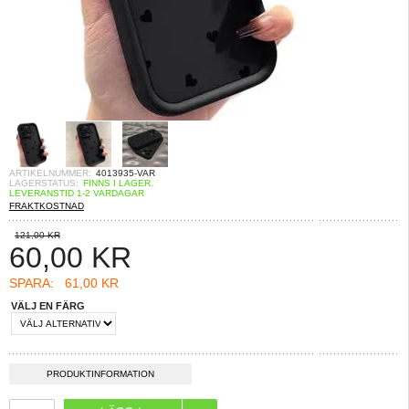
ARTIKELNUMMER:
4013935-VAR
LAGERSTATUS:
FINNS I LAGER.
LEVERANSTID 1-2 VARDAGAR
FRAKTKOSTNAD
121,00 KR
60,00
KR
SPARA:
61,00 KR
VÄLJ EN FÄRG
PRODUKTINFORMATION