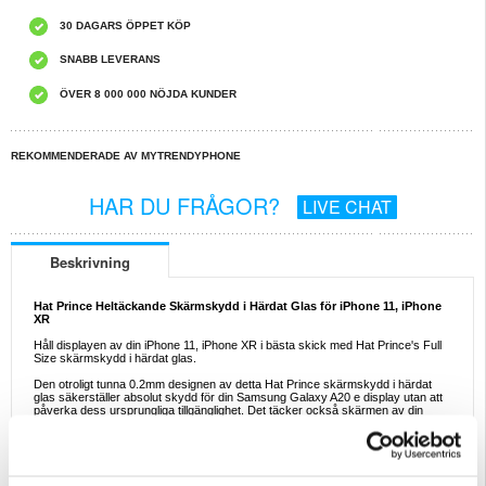
30 DAGARS ÖPPET KÖP
SNABB LEVERANS
ÖVER 8 000 000 NÖJDA KUNDER
REKOMMENDERADE AV MYTRENDYPHONE
HAR DU FRÅGOR?
LIVE CHAT
Beskrivning
Hat Prince Heltäckande Skärmskydd i Härdat Glas för iPhone 11, iPhone
XR
Håll displayen av din iPhone 11, iPhone XR i bästa skick med Hat Prince's Full
Size skärmskydd i härdat glas.
Den otroligt tunna 0.2mm designen av detta Hat Prince skärmskydd i härdat
glas säkerställer absolut skydd för din Samsung Galaxy A20 e display utan att
påverka dess ursprungliga tillgänglighet. Det täcker också skärmen av din
iPhone 11, iPhone XR i dess helhet för ultimat skydd mot vardagliga skador.
Egenskaper:
- Hat Prince Heltäckande skärmskydd i härdat glas för iPhone 11, iPhone XR
- Utmärkt hållbarhet och komplett skydd för maximalt vardagligt skydd