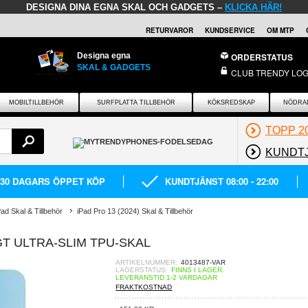
DESIGNA DINA EGNA SKAL OCH GADGETS –
KLICKA HÄR!
RETURVAROR
KUNDSERVICE
OM MTP
Designa egna
ORDERSTATUS
SKAL & GADGETS
CLUB TRENDY LOG
MOBILTILLBEHÖR
SURFPLATTA TILLBEHÖR
KÖKSREDSKAP
NÖDRA
TOPP 2
KUNDT
30 DAGARS ÖPPET KÖP
KUNDTJÄNST 08:00 - 22:00
Pad Skal & Tillbehör
iPad Pro 13 (2024) Skal & Tillbehör
IGT ULTRA-SLIM TPU-SKAL
ARTIKELNUMMER:
4013487-VAR
LAGERSTATUS:
FINNS I LAGER.
LEVERANSTID 1-2 VARDAGAR
FRAKTKOSTNAD