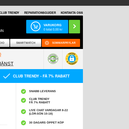
CLUB TRENDY
REPARATIONSGUIDER
KONTAKTA OSS
VARUKORG
0
total
0,00
kr
IN
DIO
SMARTWATCH
SOMMARPRYLAR
0
JÄNST
0858097089
CLUB TRENDY - FÅ 7% RABATT
SNABB LEVERANS
CLUB TRENDY
FÅ 7% RABATT
LIVE CHAT VARDAGAR 8-22
(LÖR-SÖN 10-18)
30 DAGARS ÖPPET KÖP