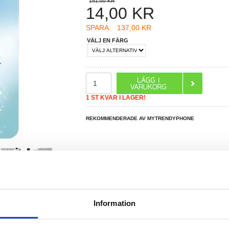
151,00 KR
14,00
KR
SPARA:
137,00 KR
VÄLJ EN FÄRG
1 ST KVAR I LAGER!
REKOMMENDERADE AV MYTRENDYPHONE
Information
R DU FRÅGOR?
LIVE CHAT