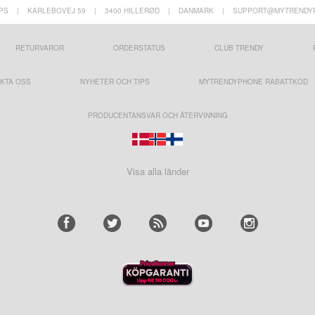
PS
|
KARLEBOVEJ 59
|
3400 HILLERØD
|
DANMARK
|
SUPPORT@MYTRENDY
RETURVAROR
ORDERSTATUS
CLUB TRENDY
KTA OSS
NYHETER OCH TIPS
MYTRENDYPHONE RABATTKOD
PRODUCENTANSVAR OCH ÅTERVINNING
Visa alla länder