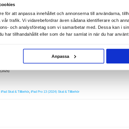
cookies
e för att anpassa innehållet och annonserna till användarna, tillh
24), iPad Pro 13 (2025)
vår trafik. Vi vidarebefordrar även sådana identifierare och anna
 i detta stiliga TPU skal med ett attraktivt mönster.
nnons- och analysföretag som vi samarbetar med. Dessa kan i sin
al utmärkt skydd för din iPad Pro 13 (2024), iPad Pro 13 (2025) mot repor och stötar. Alla
 utförda med precision och sidoknapparna är gjutna för att förhindra smuts från att orsaka
har tillhandahållit eller som de har samlat in när du har använt 
iPad Pro 13 (2025) med ett coolt mönster
3 (2025) mot vardagliga repor och stötar
r smidigheten
Anpassa
, samt gjutna sidoknappar
 13 (2024), iPad Pro 13 (2025)
olyuretan (TPU)
 (2025)
,
iPad Skal & Tillbehör
,
iPad Pro 13 (2024) Skal & Tillbehör