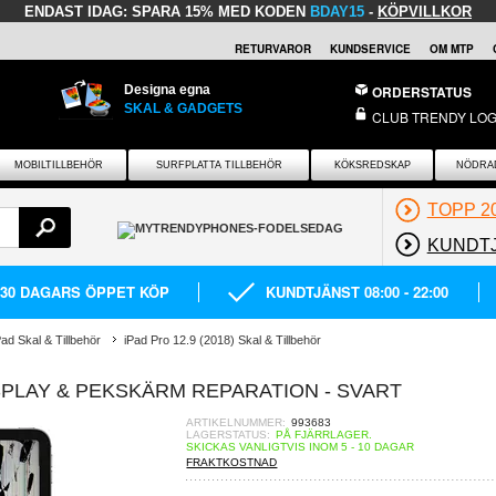
ENDAST IDAG:
SPARA 15% MED KODEN
BDAY15
-
KÖPVILLKOR
RETURVAROR
KUNDSERVICE
OM MTP
Designa egna
ORDERSTATUS
SKAL & GADGETS
CLUB TRENDY LOG
MOBILTILLBEHÖR
SURFPLATTA TILLBEHÖR
KÖKSREDSKAP
NÖDRA
TOPP 2
KUNDT
30 DAGARS ÖPPET KÖP
KUNDTJÄNST 08:00 - 22:00
Pad Skal & Tillbehör
iPad Pro 12.9 (2018) Skal & Tillbehör
DISPLAY & PEKSKÄRM REPARATION - SVART
ARTIKELNUMMER:
993683
LAGERSTATUS:
PÅ FJÄRRLAGER.
SKICKAS VANLIGTVIS INOM 5 - 10 DAGAR
FRAKTKOSTNAD