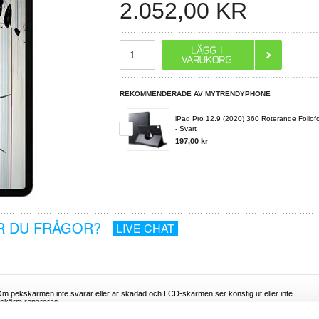
2.052,00
KR
REKOMMENDERADE AV MYTRENDYPHONE
iPad Pro 12.9 (2020) 360 Roterande Foliof
- Svart
197,00 kr
R DU FRÅGOR?
LIVE CHAT
m pekskärmen inte svarar eller är skadad och LCD-skärmen ser konstig ut eller inte
kskärm repareras.