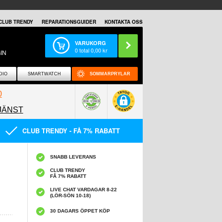
CLUB TRENDY
REPARATIONSGUIDER
KONTAKTA OSS
VARUKORG
0
total
0,00
kr
IN
DIO
SMARTWATCH
SOMMARPRYLAR
0
JÄNST
0858097089
CLUB TRENDY - FÅ 7% RABATT
SNABB LEVERANS
CLUB TRENDY
FÅ 7% RABATT
LIVE CHAT VARDAGAR 8-22
(LÖR-SÖN 10-18)
30 DAGARS ÖPPET KÖP