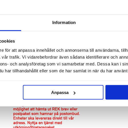
inte fungerar är riktigt irriterande, och därför erbjuder vi snabb och säker lagning till en låg
LCD Display till iPad Pro 12.9 (2018)
Information
cookies
e för att anpassa innehållet och annonserna till användarna, tillh
vår trafik. Vi vidarebefordrar även sådana identifierare och anna
nnons- och analysföretag som vi samarbetar med. Dessa kan i sin
har tillhandahållit eller som de har samlat in när du har använt 
Anpassa