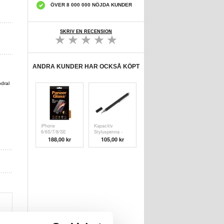
ÖVER 8 000 000 NÖJDA KUNDER
SKRIV EN RECENSION
ANDRA KUNDER HAR OCKSÅ KÖPT
odral
iPhone
Kapacitiv
6/6S/7/8/SE
Styluspenna -
(2020)/SE (
Svart
188,00 kr
105,00 kr