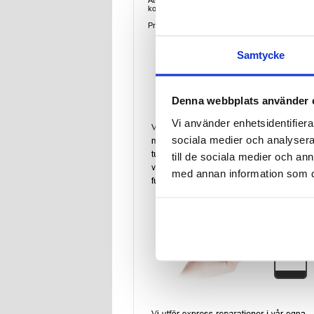
Att ha en enhet med krossat glas eller en LCD som 
kostnad.
Priset för denna reparation innebär reparation +
Samtycke
Denna webbplats använder 
Vi använder enhetsidentifierar
sociala medier och analysera 
till de sociala medier och a
med annan information som du 