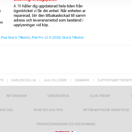
,
iPad Skal & Tillbehör
,
iPad Pro 12.9 (2018) Skal & Tillbehör
PS
|
KARLEBOVEJ 59
|
3400 HILLERØD
|
DANMARK
|
SUPPORT@MYTRENDY
RETURVAROR
ORDERSTATUS
CLUB TRENDY
KTA OSS
NYHETER OCH TIPS
MYTRENDYPHONE RABATTKOD
PRODUCENTANSVAR OCH ÅTERVINNING