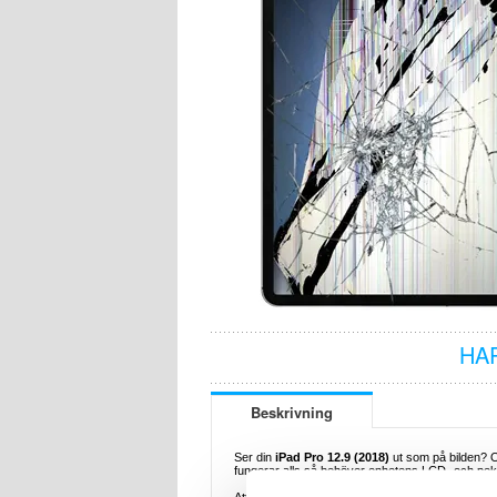
HA
Beskrivning
Ser din
iPad Pro 12.9 (2018)
ut som på bilden? O
fungerar alls så behöver enhetens LCD- och pe