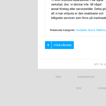
Relaterade kategorier:
Surfplatta Skal & Tillbehör
MTP DK A
HEM
KUNDSERVICE
RSS
KONTA