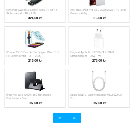
Nintendo Switch 2 Spigen Glas.tR Ez Fit
Anti-Halk iPad Pro 12.9 2021/2022 TPU-skal -
Skärmskydd - 9H - 2 St.
Genomskinlig
324,00
kr
116,00
kr
iPhone 13/13 Pro/14/16e Spigen Glas.tR Ez
Original Apple MHJE3ZM/A USB-C
Fit Skärmskydd - 9H - 2 St.
Strömadapter - 20W - Vit
215,00
kr
273,00
kr
iPad Pro 12.9 (2020) 360 Roterande
Apple USB-C-laddningskabel MLL82ZM/A -
Foliofodral - Svart
2m
197,00 kr
197,00
kr