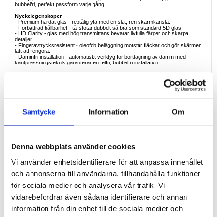
bubbelfri, perfekt passform varje gång.
Nyckelegenskaper
- Premium härdat glas - reptålig yta med en slät, ren skärmkänsla.
- Förbättrad hållbarhet - tål stötar dubbelt så bra som standard 5D-glas.
- HD Clarity - glas med hög transmittans bevarar livfulla färger och skarpa
detaljer.
- Fingeravtrycksresistent - oleofob beläggning motstår fläckar och gör skärmen
lätt att rengöra.
- Dammfri installation - automatiskt verktyg för borttagning av damm med
kantpressningsteknik garanterar en felfri, bubbelfri installation.
Specifikationer
- Material: Härdat glas
- Beläggning: Oleofobisk, anti-fingeravtryck
- Installation: Automatiskt verktyg för dammavlägsnande med
kantpressningsteknik
Förpackningens innehåll
Samtycke
Information
Om
- 1 x Film av härdat glas
- 1 x Automatiskt verktyg för dammborttagning
- 1 x Rengöringssats
Perfekt för daglig användning
Oavsett om det gäller arbete, spel eller resor ser det här skyddet till att din iPad
Denna webbplats använder cookies
Pro 12.9 (2018), iPad Pro 12.9 (2020), iPad Pro 12.9 (2021), iPad Pro 12.9
(2022) är skyddad från repor, fingeravtryck och oavsiktliga fall, medan
Vi använder enhetsidentifierare för att anpassa innehållet
installationsverktyget gör det snabbt och professionellt att applicera det hemma.
och annonserna till användarna, tillhandahålla funktioner
Varför välja detta skydd
Till skillnad från vanliga glasfilmer erbjuder det här skyddet militärtestad
för sociala medier och analysera vår trafik. Vi
hållbarhet och ett smartare, dammfritt installationssystem, vilket gör det perfekt
för alla som värdesätter både skydd och bekvämlighet.
vidarebefordrar även sådana identifierare och annan
Intressant fakta
information från din enhet till de sociala medier och
Det kantpressande installationsverktyget använder mekaniskt tryck för att
trycka ut luft och damm under appliceringen, vilket säkerställer en ren tätning