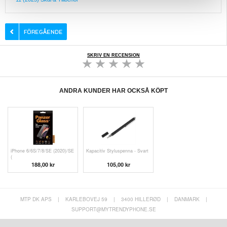
SKRIV EN RECENSION
ANDRA KUNDER HAR OCKSÅ KÖPT
iPhone 6/6S/7/8/SE (2020)/SE
Kapacitiv Styluspenna - Svart
(
188,00 kr
105,00 kr
MTP DK APS
|
KARLEBOVEJ 59
|
3400 HILLERØD
|
DANMARK
|
SUPPORT@MYTRENDYPHONE.SE