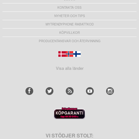
KONTAKTA OSS
NYHETER OCH TIPS
MYTRENDYPHONE RABATTKOD
KÖPVILLKOR
PRODUCENTANSVAR OCH ÅTERVINNING
Visa alla länder
VI STÖDJER STOLT: