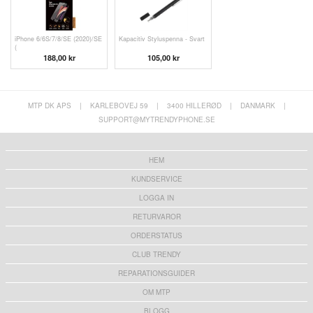
iPhone 6/6S/7/8/SE (2020)/SE
Kapacitiv Styluspenna - Svart
(
188,00 kr
105,00 kr
MTP DK APS
|
KARLEBOVEJ 59
|
3400 HILLERØD
|
DANMARK
|
SUPPORT@MYTRENDYPHONE.SE
HEM
KUNDSERVICE
LOGGA IN
RETURVAROR
ORDERSTATUS
CLUB TRENDY
REPARATIONSGUIDER
OM MTP
BLOGG