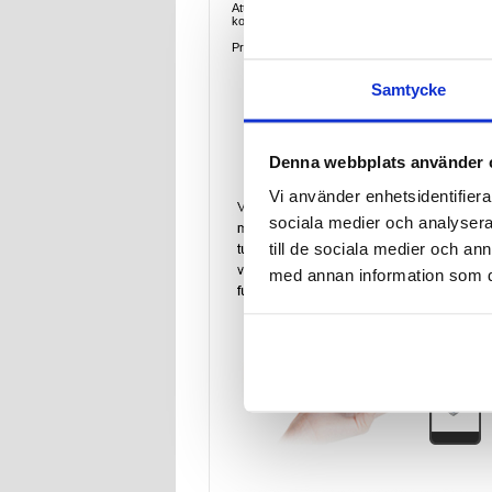
Att ha en enhet med krossat glas eller en LCD som 
kostnad.
Priset för denna reparation innebär reparation +
Samtycke
Denna webbplats använder 
Vi använder enhetsidentifierar
sociala medier och analysera 
till de sociala medier och a
med annan information som du 