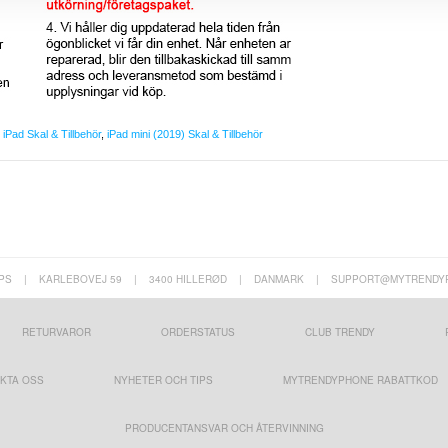
,
iPad Skal & Tillbehör
,
iPad mini (2019) Skal & Tillbehör
PS
|
KARLEBOVEJ 59
|
3400 HILLERØD
|
DANMARK
|
SUPPORT@MYTRENDY
RETURVAROR
ORDERSTATUS
CLUB TRENDY
KTA OSS
NYHETER OCH TIPS
MYTRENDYPHONE RABATTKOD
PRODUCENTANSVAR OCH ÅTERVINNING