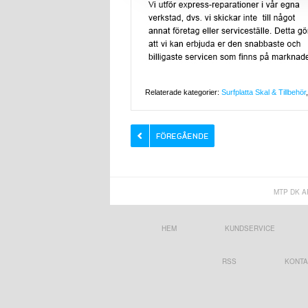
Relaterade kategorier:
Surfplatta Skal & Tillbehör
MTP DK A
HEM
KUNDSERVICE
RSS
KONTA