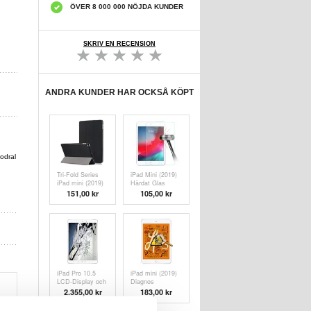
ÖVER 8 000 000 NÖJDA KUNDER
SKRIV EN RECENSION
ANDRA KUNDER HAR OCKSÅ KÖPT
fodral
Tri-Fold Series
iPad Mini (2019)
iPad mini (2019)
Härdat Glas
Smart Foliofodral
Skärmskydd - 9H
151,00 kr
105,00 kr
- Svart
- Genomskinlig
iPad Pro 10.5
iPad mini (2019)
LCD-Display och
Diagnos
Glasreparation -
2.355,00
kr
183,00 kr
Vit -
Originalkvalitet