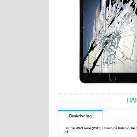
HA
Beskrivning
Ser din
iPad mini (2019)
ut som på bilden? Om pe
alls så behöver enhetens LCD- och pekskärm re