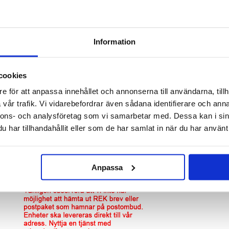
inte fungerar är riktigt irriterande, och därför erbjuder vi snabb och säker lagning till en låg
LCD Display till iPad mini (2019)
Information
cookies
e för att anpassa innehållet och annonserna till användarna, tillh
vår trafik. Vi vidarebefordrar även sådana identifierare och anna
nnons- och analysföretag som vi samarbetar med. Dessa kan i sin
har tillhandahållit eller som de har samlat in när du har använt 
Anpassa