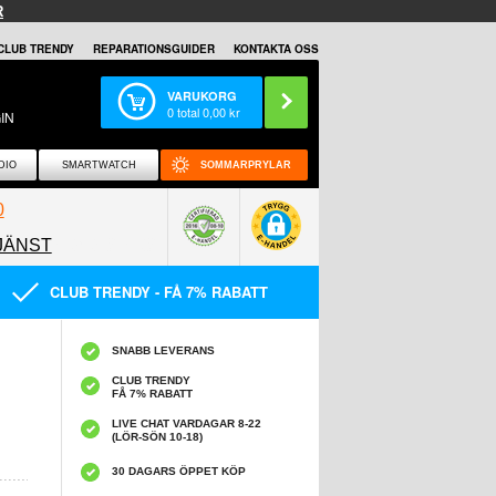
R
CLUB TRENDY
REPARATIONSGUIDER
KONTAKTA OSS
VARUKORG
0
total
0,00
kr
IN
DIO
SMARTWATCH
SOMMARPRYLAR
0
JÄNST
0858097089
CLUB TRENDY - FÅ 7% RABATT
SNABB LEVERANS
CLUB TRENDY
FÅ 7% RABATT
LIVE CHAT VARDAGAR 8-22
(LÖR-SÖN 10-18)
30 DAGARS ÖPPET KÖP