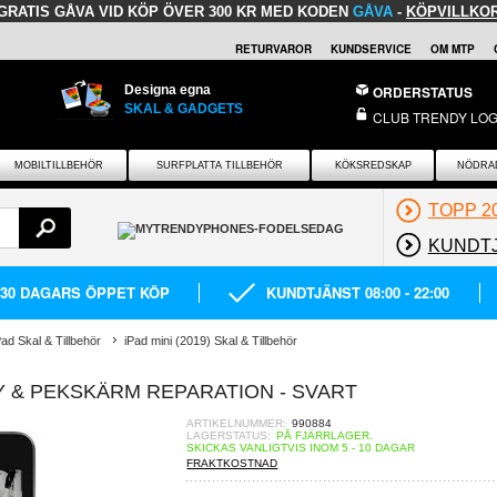
GRATIS GÅVA
VID KÖP ÖVER 300 KR MED KODEN
GÅVA
-
KÖPVILLKO
RETURVAROR
KUNDSERVICE
OM MTP
Designa egna
ORDERSTATUS
SKAL & GADGETS
CLUB TRENDY LOG
MOBILTILLBEHÖR
SURFPLATTA TILLBEHÖR
KÖKSREDSKAP
NÖDRA
TOPP 2
KUNDT
30 DAGARS ÖPPET KÖP
KUNDTJÄNST 08:00 - 22:00
Pad Skal & Tillbehör
iPad mini (2019) Skal & Tillbehör
LAY & PEKSKÄRM REPARATION - SVART
ARTIKELNUMMER:
990884
LAGERSTATUS:
PÅ FJÄRRLAGER.
SKICKAS VANLIGTVIS INOM 5 - 10 DAGAR
FRAKTKOSTNAD