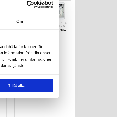
Om
iPad mini (2019)
iPad mini (2019)
Vattenskade
LCD-display &
Reparation
Pekskärm
411,00 kr
1.497,00
kr
Reparation - Vit
andahålla funktioner för
n information från din enhet
 tur kombinera informationen
deras tjänster.
Tillåt alla