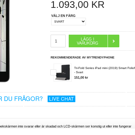
1.093,00
KR
VÄLJ EN FÄRG
REKOMMENDERADE AV MYTRENDYPHONE
Tri-Fold Series iPad mini (2019) Smart Folio
- Svart
151,00 kr
R DU FRÅGOR?
LIVE CHAT
kskärmen inte svarar eller är skadad och LCD-skärmen ser konstig ut eller inte fungerar
pareras.