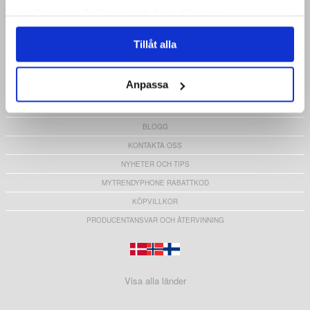
samlat in när du har använt deras tjänster.
LOGGA IN
RETURVAROR
Tillåt alla
ORDERSTATUS
CLUB TRENDY
Anpassa
REPARATIONSGUIDER
OM MTP
BLOGG
KONTAKTA OSS
NYHETER OCH TIPS
MYTRENDYPHONE RABATTKOD
KÖPVILLKOR
PRODUCENTANSVAR OCH ÅTERVINNING
Visa alla länder