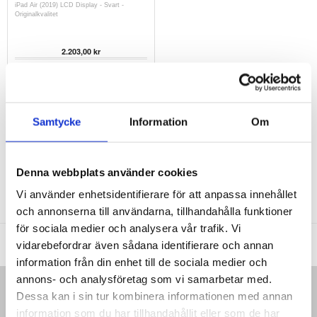
iPad Air (2019) LCD Display - Svart -
Originalkvalitet
2.203,00
kr
ARTIKELNR:
208685
Samtycke
Information
Om
Denna webbplats använder cookies
Vi använder enhetsidentifierare för att anpassa innehållet
och annonserna till användarna, tillhandahålla funktioner
för sociala medier och analysera vår trafik. Vi
MTP DK APS
|
KARLEBOVEJ 59
|
3400 HILLERØD
|
DANMARK
|
vidarebefordrar även sådana identifierare och annan
SUPPORT@MYTRENDYPHONE.SE
information från din enhet till de sociala medier och
annons- och analysföretag som vi samarbetar med.
HEM
Dessa kan i sin tur kombinera informationen med annan
information som du har tillhandahållit eller som de har
KUNDSERVICE