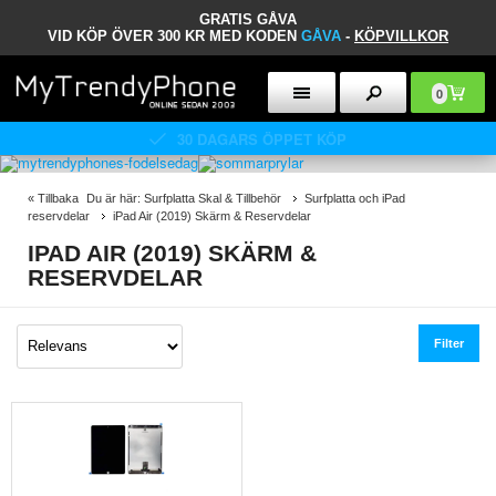
GRATIS GÅVA
VID KÖP ÖVER 300 KR MED KODEN
GÅVA
-
KÖPVILLKOR
0
30 DAGARS ÖPPET KÖP
«
Tillbaka
Du är här:
Surfplatta Skal & Tillbehör
Surfplatta och iPad
reservdelar
iPad Air (2019) Skärm & Reservdelar
IPAD AIR (2019) SKÄRM &
RESERVDELAR
Filter