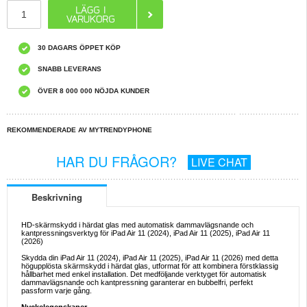
30 DAGARS ÖPPET KÖP
SNABB LEVERANS
ÖVER 8 000 000 NÖJDA KUNDER
REKOMMENDERADE AV MYTRENDYPHONE
HAR DU FRÅGOR?
LIVE CHAT
Beskrivning
HD-skärmskydd i härdat glas med automatisk dammavlägsnande och
kantpressningsverktyg för iPad Air 11 (2024), iPad Air 11 (2025), iPad Air 11
(2026)
Skydda din iPad Air 11 (2024), iPad Air 11 (2025), iPad Air 11 (2026) med detta
högupplösta skärmskydd i härdat glas, utformat för att kombinera förstklassig
hållbarhet med enkel installation. Det medföljande verktyget för automatisk
dammavlägsnande och kantpressning garanterar en bubbelfri, perfekt
passform varje gång.