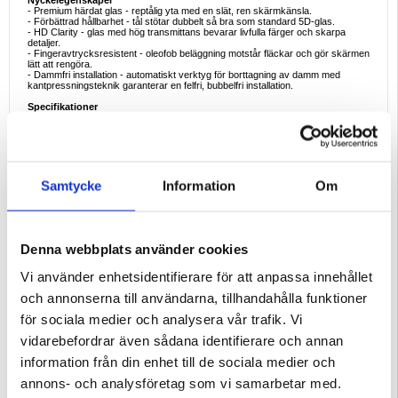
Nyckelegenskaper
- Premium härdat glas - reptålig yta med en slät, ren skärmkänsla.
- Förbättrad hållbarhet - tål stötar dubbelt så bra som standard 5D-glas.
- HD Clarity - glas med hög transmittans bevarar livfulla färger och skarpa
detaljer.
- Fingeravtrycksresistent - oleofob beläggning motstår fläckar och gör skärmen
lätt att rengöra.
- Dammfri installation - automatiskt verktyg för borttagning av damm med
kantpressningsteknik garanterar en felfri, bubbelfri installation.
Specifikationer
- Material: Härdat glas
- Beläggning: Oleofobisk, anti-fingeravtryck
- Installation: Automatiskt verktyg för dammavlägsnande med
kantpressningsteknik
Förpackningens innehåll
- 1 x Film av härdat glas
Samtycke
Information
Om
- 1 x Automatiskt verktyg för dammborttagning
- 1 x Rengöringssats
Perfekt för daglig användning
Oavsett om det gäller arbete, spel eller resor ser det här skyddet till att din iPad
Air 11 (2024), iPad Air 11 (2025), iPad Air 11 (2026) är skyddad från repor,
Denna webbplats använder cookies
fingeravtryck och oavsiktliga fall, medan installationsverktyget gör det snabbt
och professionellt att applicera det hemma.
Vi använder enhetsidentifierare för att anpassa innehållet
Varför välja detta skydd
och annonserna till användarna, tillhandahålla funktioner
Till skillnad från vanliga glasfilmer erbjuder det här skyddet militärtestad
hållbarhet och ett smartare, dammfritt installationssystem, vilket gör det perfekt
för sociala medier och analysera vår trafik. Vi
för alla som värdesätter både skydd och bekvämlighet.
vidarebefordrar även sådana identifierare och annan
Intressant fakta
Det kantpressande installationsverktyget använder mekaniskt tryck för att
information från din enhet till de sociala medier och
trycka ut luft och damm under appliceringen, vilket säkerställer en ren tätning
på några sekunder - en teknik som ursprungligen användes i professionella
annons- och analysföretag som vi samarbetar med.
verkstäder.