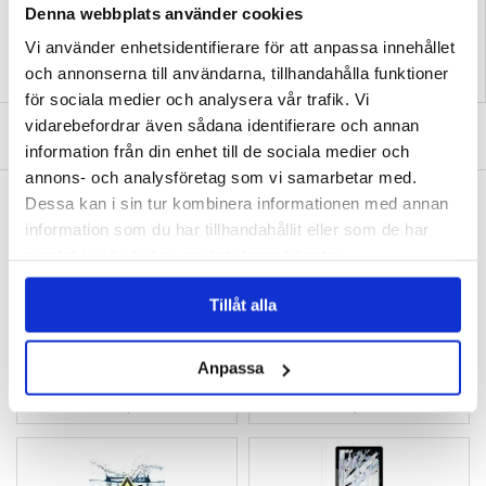
Reparationer & Reservdelar
Denna webbplats använder cookies
Vi använder enhetsidentifierare för att anpassa innehållet
och annonserna till användarna, tillhandahålla funktioner
för sociala medier och analysera vår trafik. Vi
vidarebefordrar även sådana identifierare och annan
SKRIV EN RECENSION
information från din enhet till de sociala medier och
annons- och analysföretag som vi samarbetar med.
ANDRA KUNDER HAR OCKSÅ KÖPT
Dessa kan i sin tur kombinera informationen med annan
Huawei MediaPad T5 LCD Display
Kamera Modul till Huawei MediaPad T5 - 5
information som du har tillhandahållit eller som de har
MP
470,00 kr
151,00 kr
samlat in när du har använt deras tjänster.
Tillåt alla
Anpassa
iPad Air 11 (2024) LCD-display & Pekskärm
Huawei MediaPad T5 Diagnos
Reparation - Svart
2.963,00
kr
183,00 kr