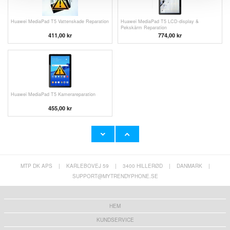
Huawei MediaPad T5 Vattenskade Reparation
Huawei MediaPad T5 LCD-display &
Pekskärm Reparation
411,00 kr
774,00 kr
Huawei MediaPad T5 Kamerareparation
455,00 kr
MTP DK APS
|
KARLEBOVEJ 59
|
3400 HILLERØD
|
DANMARK
|
SUPPORT@MYTRENDYPHONE.SE
HEM
KUNDSERVICE