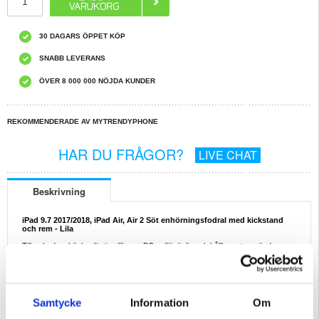
30 DAGARS ÖPPET KÖP
SNABB LEVERANS
ÖVER 8 000 000 NÖJDA KUNDER
REKOMMENDERADE AV MYTRENDYPHONE
HAR DU FRÅGOR?
LIVE CHAT
Beskrivning
iPad 9.7 2017/2018, iPad Air, Air 2 Söt enhörningsfodral med kickstand
och rem - Lila
Tillverkad av högkvalitativ silikon + PC, miljövänlig och hållbar att använda
Den söta dekoren gör den mer modern och elegant
Upphöjd kant för att skydda skärmen och kameralinsen från repor och tapp
Inbyggt stabilt stöd för handsfree-tittande
Samtycke
Information
Om
Skyddar effektivt din surfplatta från fall, stötar, repor etc.