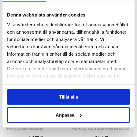
Inklusive en rem för bekväm transport
EAN: 5714122207296
Denna webbplats använder cookies
Relaterade kategorier:
Surfplatta Skal & Tillbehör
,
iPad Skal & Tillbehör
,
iPad Air
Vi använder enhetsidentifierare för att anpassa innehållet
Skal & Tillbehör
och annonserna till användarna, tillhandahålla funktioner
för sociala medier och analysera vår trafik. Vi
vidarebefordrar även sådana identifierare och annan
information från din enhet till de sociala medier och
SKRIV EN RECENSION
annons- och analysföretag som vi samarbetar med.
Dessa kan i sin tur kombinera informationen med annan
information som du har tillhandahållit eller som de har
ANDRA KUNDER HAR OCKSÅ KÖPT
samlat in när du har använt deras tjänster.
iPad 9.7 2017/2018 Rurihai Härdat Glas
iPad 9.7 2017/2018 Space Pattern Silikonskal
Skärmskydd - 9H - Klar
197,00
kr
227,00 kr
Tillåt alla
Anpassa
iPad Air 2 Härdat Glasskydd
iPad 9.7 2017/2018 Skärmskydd Härdat Glas
121,00 kr
151,00 kr