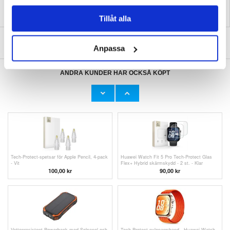
Tillåt alla
SKRIV EN RECENSION
Anpassa
ANDRA KUNDER HAR OCKSÅ KÖPT
Xiaomi 17T Tech-Protect Glass Fit+
Xiaomi Redmi Pad 2 9.7 Tech-Protect Glass
skärmskydd av härdat glas - 2 st. - Svart
Fit+ skärmskydd av härdat glas - 2 st. - Klar
121,00 kr
188,00
kr
Tech-Protect-spetsar för Apple Pencil, 4-pack
Huawei Watch Fit 5 Pro Tech-Protect Glas
- Vit
Flex+ Hybrid skärmskydd - 2 st. - Klar
100,00
kr
90,00 kr
Vattenresistent Powerbank med Solpanel och
Tech-Protect nylonarmband - Huawei Watch