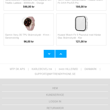
Trådlös Laddare - 30000mAh - Orange
Fit 3/4/4 Pro/5/5 Pro
546,00
kr
184,00 kr
Garmin Venu 3S TPU Skärmskydd - 41mm -
Huawei Watch Fit 5 Plastskal med Härdat
Genomskinlig
Glas Skärmskydd - Klar
96,00
kr
121,00 kr
MTP DK APS
|
KARLEBOVEJ 59
|
3400 HILLERØD
|
DANMARK
|
SUPPORT@MYTRENDYPHONE.SE
HEM
KUNDSERVICE
LOGGA IN
RETURVAROR