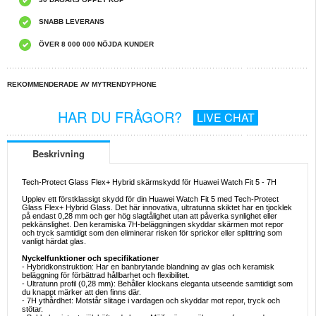
SNABB LEVERANS
ÖVER 8 000 000 NÖJDA KUNDER
REKOMMENDERADE AV MYTRENDYPHONE
HAR DU FRÅGOR?
LIVE CHAT
Beskrivning
Tech-Protect Glass Flex+ Hybrid skärmskydd för Huawei Watch Fit 5 - 7H
Upplev ett förstklassigt skydd för din Huawei Watch Fit 5 med Tech-Protect
Glass Flex+ Hybrid Glass. Det här innovativa, ultratunna skiktet har en tjocklek
på endast 0,28 mm och ger hög slagtålighet utan att påverka synlighet eller
pekkänslighet. Den keramiska 7H-beläggningen skyddar skärmen mot repor
och tryck samtidigt som den eliminerar risken för sprickor eller splittring som
vanligt härdat glas.
Nyckelfunktioner och specifikationer
- Hybridkonstruktion: Har en banbrytande blandning av glas och keramisk
beläggning för förbättrad hållbarhet och flexibilitet.
- Ultratunn profil (0,28 mm): Behåller klockans eleganta utseende samtidigt som
du knappt märker att den finns där.
- 7H ythårdhet: Motstår slitage i vardagen och skyddar mot repor, tryck och
stötar.