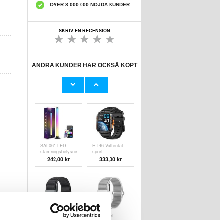
ÖVER 8 000 000 NÖJDA KUNDER
SKRIV EN RECENSION
ANDRA KUNDER HAR OCKSÅ KÖPT
aMagisn TF31
K31 magnetisk
snabbkopplingsfäste
mobilkylare med
2.0 för Insta360
AI-
289,00
kr
183,00 kr
GO Ultra - Svart
temperaturreglering
- svart
SAL061 LED-
HT46 Vattentät
stämningsbelysning
sport-
för spel-
smartklocka med
242,00
kr
333,00 kr
stationärdator
1200mAh-batteri
med fjärrkontroll
S01 Smart
S01 Smart