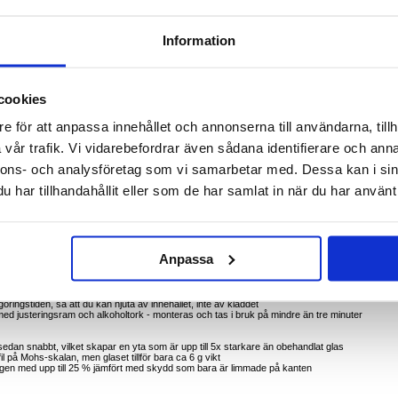
Information
ura 90 - 9H - klarhet från kant till kant, kladdfri komfort
nar med detta elektropläterade skärmskydd i härdat glas med full limning. Det är konstruera
gar och skyddar varje pixel samtidigt som det motstår fingeravtryck, repor och damm.
cookies
er nycklar, mynt och fickgrus
e för att anpassa innehållet och annonserna till användarna, tillh
r fläckar för en fräsch Huawei Pura 90-skärm hela dagen
en och bevarar precisionen i touchsvaret
vår trafik. Vi vidarebefordrar även sådana identifierare och anna
e kant som stänger ute damm och lyfter den visuella inramningen
m automatiskt släpper ut luft för enkel installation utan mellanrum
nnons- och analysföretag som vi samarbetar med. Dessa kan i sin
ning, verklighetstrogen HDR-uppspelning
har tillhandahållit eller som de har samlat in när du har använt 
lpennor och glöm mikroreporna
vtryck försvinner med ett enda svep med en trasa
flisor borta när telefonen glider in och ut ur trånga fickor
färgprecision vid exponeringskontroller på skärmen
 perfekt ut när du vänder på Huawei Pura 90 för att visa kollegorna
Anpassa
e ID-sensorer och högtalare förblir perfekt inriktade
ekt och inga lyftande hörn - aldrig någonsin
ringstiden, så att du kan njuta av innehållet, inte av kladdet
ed justeringsram och alkoholtork - monteras och tas i bruk på mindre än tre minuter
 sedan snabbt, vilket skapar en yta som är upp till 5x starkare än obehandlat glas
l på Mohs-skalan, men glaset tillför bara ca 6 g vikt
dningen med upp till 25 % jämfört med skydd som bara är limmade på kanten