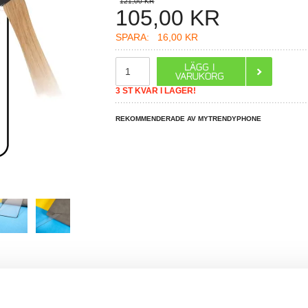
121,00 KR
105,00
KR
SPARA:
16,00 KR
3 ST KVAR I LAGER!
REKOMMENDERADE AV MYTRENDYPHONE
R DU FRÅGOR?
LIVE CHAT