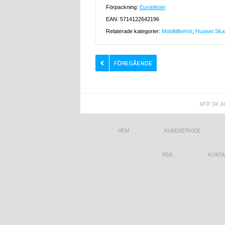
Förpackning:
Euroblister
EAN: 5714122642196
Relaterade kategorier:
Mobiltillbehör
,
Huawei Skal 
MTP DK A
HEM
KUNDSERVICE
RSS
KONTA