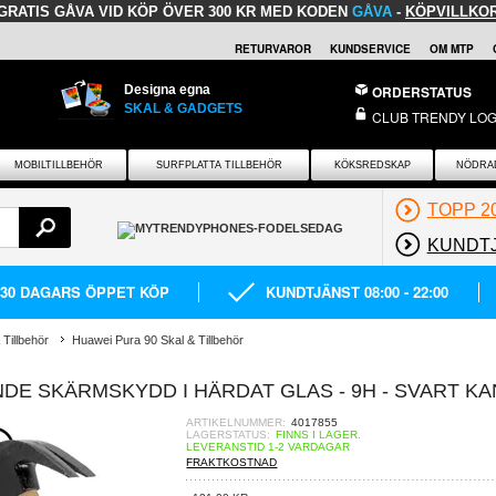
GRATIS GÅVA
VID KÖP ÖVER 300 KR MED KODEN
GÅVA
-
KÖPVILLKO
RETURVAROR
KUNDSERVICE
OM MTP
Designa egna
ORDERSTATUS
SKAL & GADGETS
CLUB TRENDY LOG
MOBILTILLBEHÖR
SURFPLATTA TILLBEHÖR
KÖKSREDSKAP
NÖDRA
TOPP 2
KUNDT
30 DAGARS ÖPPET KÖP
KUNDTJÄNST 08:00 - 22:00
Tillbehör
Huawei Pura 90 Skal & Tillbehör
DE SKÄRMSKYDD I HÄRDAT GLAS - 9H - SVART KA
ARTIKELNUMMER:
4017855
LAGERSTATUS:
FINNS I LAGER.
LEVERANSTID 1-2 VARDAGAR
FRAKTKOSTNAD