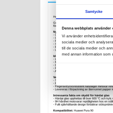
Beskrivning
Samtycke
Heltäckande skärmskydd i härdat glas för Huawei P
Ge din Huawei Pura 90 det skärmskydd den förtjä
för felfri färgåtergivning och silkeslena svepnin
Denna webbplats använder 
Nyckelfunktioner och specifikationer
- 0,33 mm härdat premiumglas - 9H hårdhet avled
Vi använder enhetsidentifierar
- Galvaniserat anti-fingeravtrycksskikt - avvisa
- Förstärkt oleofob beläggning - ökar reptålighet
sociala medier och analysera 
- Silkscreentryckt svart kant - helt självhäftand
- Bubbelfritt hellim - avancerad silikonbaksida so
till de sociala medier och a
- Ultraklar transparens (99 %) - ingen färgskift
med annan information som du 
Ideala exempel på användning
- Lägg din Huawei Pura 90 i en väska med metal
- Maratonlånga spelsessioner: svett och fingera
- Daglig tunnelbanependling: svart kant håller kant
- Fotografering utomhus: kristallglas ger 100 % 
- Arbetspresentationer: den smetfria skärmen ser
Varför detta skydd är det perfekta köpet
- Skräddarsydd CNC-skärning säkerställer att Fac
- Fulllimad vidhäftning innebär ingen regnbågseff
- Fingeravtrycksresistent nanolager minskar rengö
- Levereras i förpackning av återvunnet papper m
Intressanta fakta om skydd för härdat glas
- Härdat glas upphettas till över 600 °C och kyls
- 9H hårdhet motsvarar reptåligheten hos en stålfi
- Fullt självhäftande design förbättrar stötspri
Kompatibilitet:
Huawei Pura 90