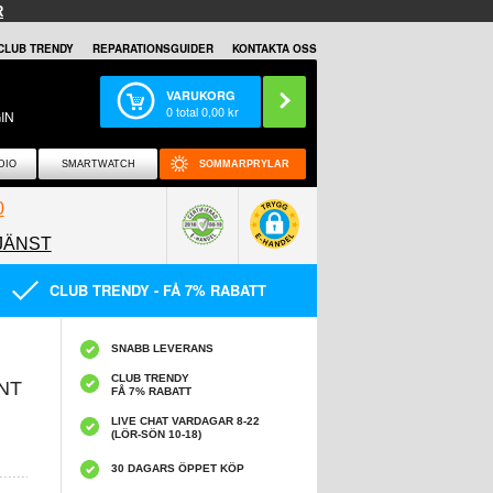
R
CLUB TRENDY
REPARATIONSGUIDER
KONTAKTA OSS
VARUKORG
0
total
0,00
kr
IN
DIO
SMARTWATCH
SOMMARPRYLAR
0
JÄNST
0858097089
CLUB TRENDY - FÅ 7% RABATT
SNABB LEVERANS
CLUB TRENDY
NT
FÅ 7% RABATT
LIVE CHAT VARDAGAR 8-22
(LÖR-SÖN 10-18)
30 DAGARS ÖPPET KÖP