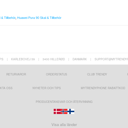
& Tillbehör
,
Huawei Pura 90 Skal & Tillbehör
PS
|
KARLEBOVEJ 59
|
3400 HILLERØD
|
DANMARK
|
SUPPORT@MYTRENDY
RETURVAROR
ORDERSTATUS
CLUB TRENDY
KTA OSS
NYHETER OCH TIPS
MYTRENDYPHONE RABATTKOD
PRODUCENTANSVAR OCH ÅTERVINNING
Visa alla länder