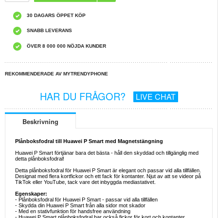
30 DAGARS ÖPPET KÖP
SNABB LEVERANS
ÖVER 8 000 000 NÖJDA KUNDER
REKOMMENDERADE AV MYTRENDYPHONE
HAR DU FRÅGOR?
LIVE CHAT
Beskrivning
Plånboksfodral till Huawei P Smart med Magnetstängning
Huawei P Smart förtjänar bara det bästa - håll den skyddad och tillgänglig med
detta plånboksfodral!
Detta plånboksfodral för Huawei P Smart är elegant och passar vid alla tillfällen.
Designat med flera kortfickor och ett fack för kontanter. Njut av att se videor på
TikTok eller YouTube, tack vare det inbyggda mediastativet.
Egenskaper:
- Plånboksfodral för Huawei P Smart - passar vid alla tillfällen
- Skydda din Huawei P Smart från alla sidor mot skador
- Med en stativfunktion för handsfree användning
- Huawei P Smart plånboksfodral har också fickor för kort och kontanter