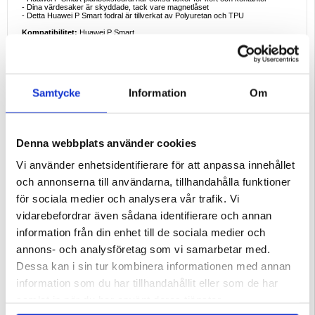
- Dina värdesaker är skyddade, tack vare magnetlåset
- Detta Huawei P Smart fodral är tillverkat av Polyuretan och TPU
Kompatibilitet:
Huawei P Smart
Förpackning:
Bulk
EAN: 5714122309136
Samtycke
Information
Om
Denna webbplats använder cookies
Vi använder enhetsidentifierare för att anpassa innehållet
och annonserna till användarna, tillhandahålla funktioner
för sociala medier och analysera vår trafik. Vi
vidarebefordrar även sådana identifierare och annan
information från din enhet till de sociala medier och
annons- och analysföretag som vi samarbetar med.
Dessa kan i sin tur kombinera informationen med annan
Relaterade kategorier:
Mobiltillbehör
,
Mobiltillbehör - övrigt
information som du har tillhandahållit eller som de har
samlat in när du har använt deras tjänster.