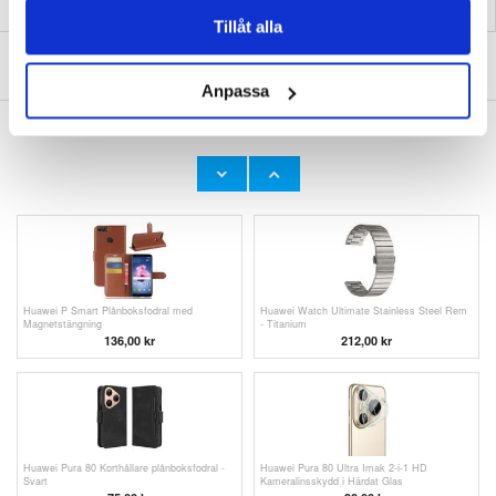
Tillåt alla
SKRIV EN RECENSION
Anpassa
ANDRA KUNDER HAR OCKSÅ KÖPT
Huawei P Smart Plånboksfodral med
Huawei P Smart Plånboksfodral med
Magnetstängning - Svart
Magnetstängning - Brun
136,00 kr
136,00 kr
Huawei P Smart Plånboksfodral med
Huawei Watch Ultimate Stainless Steel Rem
Magnetstängning
- Titanium
136,00 kr
212,00 kr
Huawei Pura 80 Korthållare plånboksfodral -
Huawei Pura 80 Ultra Imak 2-i-1 HD
Svart
Kameralinsskydd i Härdat Glas