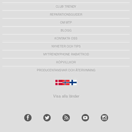
CLUB TRENDY
REPARATIONSGUIDER
OM MTP
BLOGG
KONTAKTA OSS
NYHETER OCH TIPS
MYTRENDYPHONE RABATTKOD
KÖPVILLKOR
PRODUCENTANSVAR OCH ÅTERVINNING
Visa alla länder