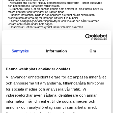
- Kristallklar HD-klarhet: Njut av kompromisslös bildkvalitet - färger, ljusstyrka
och pekskärmens känslighet förblir intakta.
- 0,3mm Arc Edge: Ger en sömlös känsla som smälter in i din Huawei nova 15
Max:s konturer och förhindrar att kanten flisas.
- Bubbelfri installation: Rikta in och applicera skyddet på din skärm utan
problem utan att oroa dig för instängd luft eller fula bubblor.
- Oleofob beläggning: Avvisar fingeravtryck och fläckar och håller skärmen
klarare och renare under hela dagen.
- Observera: Det här skärmskyddet täcker inte hela skärmen.
Ideala exempel på användning
- Dagligt skydd: Förhindra att nyckelrepor, skräp från fickan eller oavsiktliga
stötar skadar skärmen på din Huawei nova 15 Max.
- Resa och pendling: Skydda din skärm från att glida eller stöta till när den
förvaras i väskor eller handväskor.
- Aktiva livsstilar: Extra tålighet för användare som är på språng, ofta besöker
Samtycke
Information
Om
gymmet eller reser på äventyr.
- Långsiktig investering: Skydda mot slitage för att bibehålla
återförsäljningsvärdet eller förlänga din telefons ursprungliga utseende.
Varför den här produkten är perfekt att köpa
Detta skärmskydd för Huawei nova 15 Max utmärker sig i både hållbarhet och
Denna webbplats använder cookies
användarupplevelse. Tillverkat av högkvalitativt härdat glas, erbjuder det
enastående klarhet, pålitligt slagmotstånd och en enkel installationsprocess.
Om du värdesätter en skarp skärm och ett robust skydd är detta skydd ett
Vi använder enhetsidentifierare för att anpassa innehållet
viktigt tillbehör - det hjälper dig att bevara utseendet och funktionaliteten på din
enhet under lång tid.
och annonserna till användarna, tillhandahålla funktioner
Intressanta fakta om skydd av härdat glas
för sociala medier och analysera vår trafik. Vi
Härdade glasskydd genomgår en speciell värmebehandlingsprocess som
avsevärt ökar deras draghållfasthet - vilket gör att de bättre kan absorbera
vidarebefordrar även sådana identifierare och annan
stötar från droppar och stötar. Många moderna skärmskydd innehåller också
avancerade beläggningar för att minska bländning och fingeravtryck, vilket
information från din enhet till de sociala medier och
återspeglar kontinuerlig innovation som syftar till att leverera en mer sömlös
och hållbar mobilupplevelse.
annons- och analysföretag som vi samarbetar med.
Kompatibilitet:
Huawei nova 15 Max