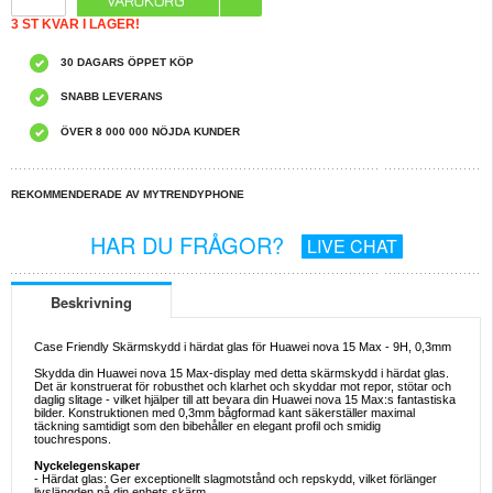
3 ST KVAR I LAGER!
30 DAGARS ÖPPET KÖP
SNABB LEVERANS
ÖVER 8 000 000 NÖJDA KUNDER
REKOMMENDERADE AV MYTRENDYPHONE
HAR DU FRÅGOR?
LIVE CHAT
Beskrivning
Case Friendly Skärmskydd i härdat glas för Huawei nova 15 Max - 9H, 0,3mm
Skydda din Huawei nova 15 Max-display med detta skärmskydd i härdat glas.
Det är konstruerat för robusthet och klarhet och skyddar mot repor, stötar och
daglig slitage - vilket hjälper till att bevara din Huawei nova 15 Max:s fantastiska
bilder. Konstruktionen med 0,3mm bågformad kant säkerställer maximal
täckning samtidigt som den bibehåller en elegant profil och smidig
touchrespons.
Nyckelegenskaper
- Härdat glas: Ger exceptionellt slagmotstånd och repskydd, vilket förlänger
livslängden på din enhets skärm.