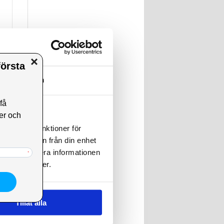
Om
andahålla funktioner för
n information från din enhet
 tur kombinera informationen
deras tjänster.
Tillåt alla