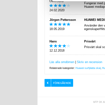
Östersund
Fungerar med pla
Huawei mediapa
24.02.2020
Jörgen Pettersson
HUAWEI MEDI
Använder den v
18.05.2019
egenskaperHitt
Hans
Prisvärt
Prisvärt skal s
12.12.2018
Läs alla omdömen
|
Skriv en recension
Relaterade kategorier:
Huawei surfplatta skal
,
Hu
MTP DK A