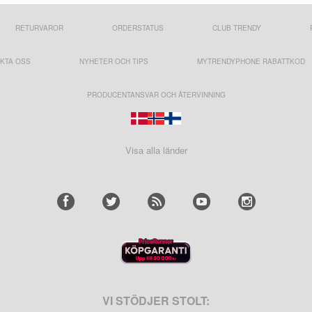
RETURVAROR
ORDERSTATUS
CLUB TRENDY
KTA OSS
NYHETER OCH TIPS
MYTRENDYPHONE RABATTKOD
PRODUCENTANSVAR OCH ÅTERVINNING
Visa alla länder
VI STÖDJER STOLT: