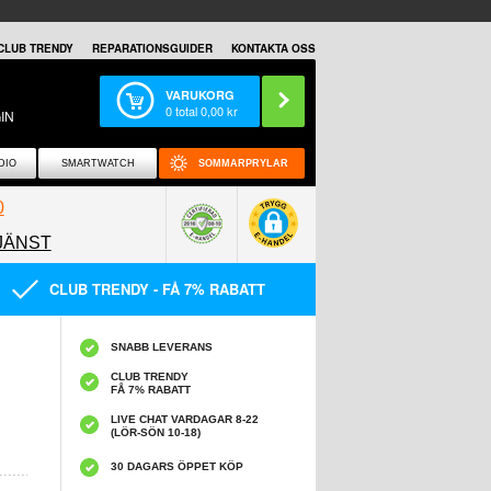
CLUB TRENDY
REPARATIONSGUIDER
KONTAKTA OSS
VARUKORG
0
total
0,00
kr
IN
DIO
SMARTWATCH
SOMMARPRYLAR
0
JÄNST
0858097089
CLUB TRENDY - FÅ 7% RABATT
SNABB LEVERANS
CLUB TRENDY
FÅ 7% RABATT
LIVE CHAT VARDAGAR 8-22
(LÖR-SÖN 10-18)
30 DAGARS ÖPPET KÖP