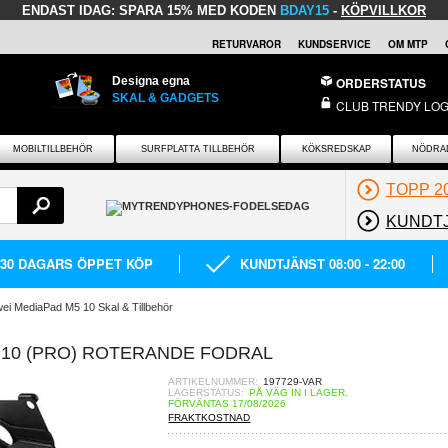
ENDAST IDAG:
SPARA 15% MED KODEN
BDAY15
-
KÖPVILLKOR
RETURVAROR
KUNDSERVICE
OM MTP
Designa egna
ORDERSTATUS
SKAL & GADGETS
CLUB TRENDY LOG
MOBILTILLBEHÖR
SURFPLATTA TILLBEHÖR
KÖKSREDSKAP
NÖDRA
TOPP 2
KUNDT
30 DAGARS ÖPPET KÖP
KUNDTJÄNST 08:00 - 22:00
ei MediaPad M5 10 Skal & Tillbehör
 10 (PRO) ROTERANDE FODRAL
ARTIKELNUMMER:
197729-VAR
LAGERSTATUS:
PÅ VÄG IN I LAGER.
FÖRVÄNTAS 17/08/2026
FRAKTKOSTNAD