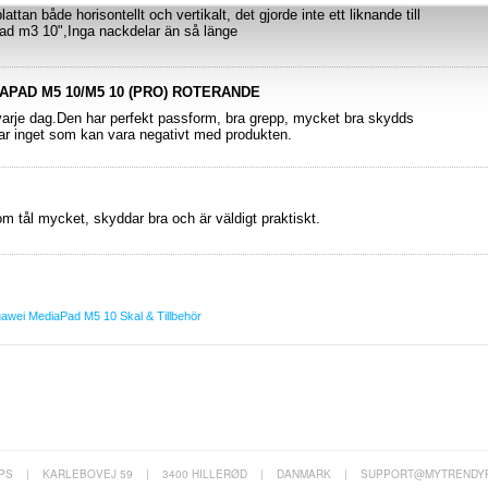
ttan både horisontellt och vertikalt, det gjorde inte ett liknande till
d m3 10",Inga nackdelar än så länge
APAD M5 10/M5 10 (PRO) ROTERANDE
arje dag.Den har perfekt passform, bra grepp, mycket bra skydds
ar inget som kan vara negativt med produkten.
om tål mycket, skyddar bra och är väldigt praktiskt.
awei MediaPad M5 10 Skal & Tillbehör
PS
|
KARLEBOVEJ 59
|
3400 HILLERØD
|
DANMARK
|
SUPPORT@MYTRENDY