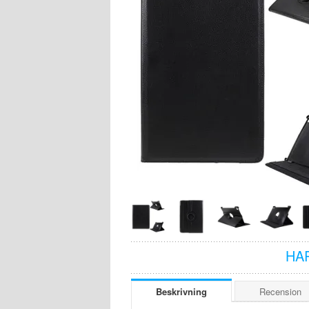
HA
Beskrivning
Recension