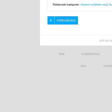
Relaterade kategorier:
Huawei surfplatta skal
,
Hu
MTP DK A
HEM
KUNDSERVICE
RSS
KONTA