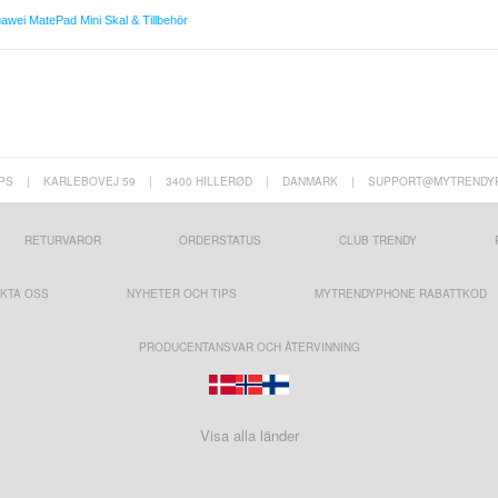
awei MatePad Mini Skal & Tillbehör
PS
|
KARLEBOVEJ 59
|
3400 HILLERØD
|
DANMARK
|
SUPPORT@MYTRENDY
RETURVAROR
ORDERSTATUS
CLUB TRENDY
KTA OSS
NYHETER OCH TIPS
MYTRENDYPHONE RABATTKOD
PRODUCENTANSVAR OCH ÅTERVINNING
Visa alla länder