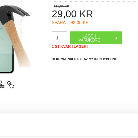
121,00 KR
29,00
KR
SPARA:
92,00 KR
1 ST KVAR I LAGER!
REKOMMENDERADE AV MYTRENDYPHONE
R DU FRÅGOR?
LIVE CHAT