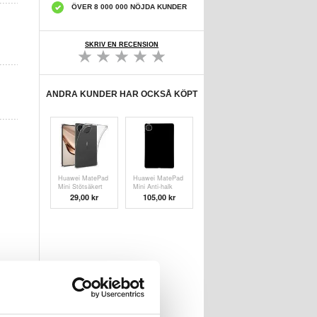
ÖVER 8 000 000 NÖJDA KUNDER
SKRIV EN RECENSION
ANDRA KUNDER HAR OCKSÅ KÖPT
Huawei MatePad
Huawei MatePad
Mini Stötsäkert
Mini Anti-halk
silikonskal -
TPU-Skal - svart
29,00
kr
105,00 kr
Genomskinlig