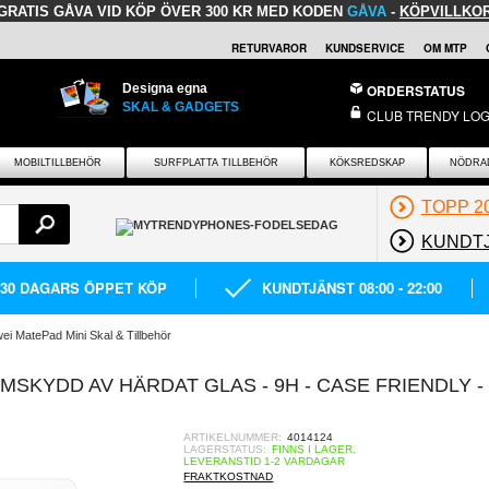
GRATIS GÅVA
VID KÖP ÖVER 300 KR MED KODEN
GÅVA
-
KÖPVILLKO
RETURVAROR
KUNDSERVICE
OM MTP
Designa egna
ORDERSTATUS
SKAL & GADGETS
CLUB TRENDY LOG
MOBILTILLBEHÖR
SURFPLATTA TILLBEHÖR
KÖKSREDSKAP
NÖDRA
TOPP 2
KUNDT
30 DAGARS ÖPPET KÖP
KUNDTJÄNST 08:00 - 22:00
ei MatePad Mini Skal & Tillbehör
SKYDD AV HÄRDAT GLAS - 9H - CASE FRIENDLY -
ARTIKELNUMMER:
4014124
LAGERSTATUS:
FINNS I LAGER.
LEVERANSTID 1-2 VARDAGAR
FRAKTKOSTNAD