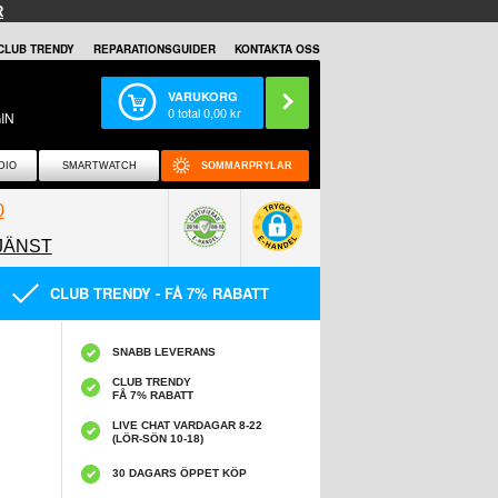
R
CLUB TRENDY
REPARATIONSGUIDER
KONTAKTA OSS
VARUKORG
0
total
0,00
kr
IN
DIO
SMARTWATCH
SOMMARPRYLAR
0
JÄNST
0858097089
CLUB TRENDY - FÅ 7% RABATT
SNABB LEVERANS
CLUB TRENDY
FÅ 7% RABATT
LIVE CHAT VARDAGAR 8-22
(LÖR-SÖN 10-18)
30 DAGARS ÖPPET KÖP