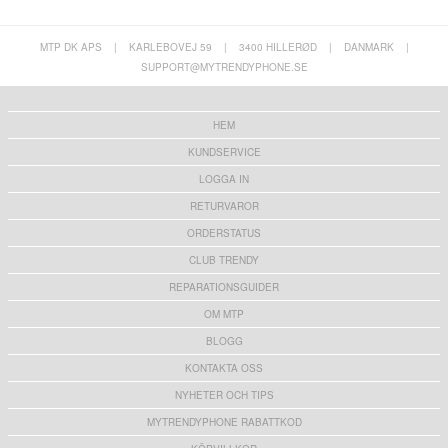
MTP DK APS
|
KARLEBOVEJ 59
|
3400 HILLERØD
|
DANMARK
|
SUPPORT@MYTRENDYPHONE.SE
HEM
KUNDSERVICE
LOGGA IN
RETURVAROR
ORDERSTATUS
CLUB TRENDY
REPARATIONSGUIDER
OM MTP
BLOGG
KONTAKTA OSS
NYHETER OCH TIPS
MYTRENDYPHONE RABATTKOD