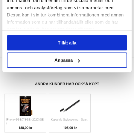
information från din enhet till de sociala medier och
Kompatibilitet:
Huawei Mate 70
annons- och analysföretag som vi samarbetar med.
Förpackning:
Bulk
Dessa kan i sin tur kombinera informationen med annan
EAN: 5714122505927
information som du har tillhandahållit eller som de har
Relaterade kategorier:
Mobiltillbehör
,
Huawei Skal & Tillbehör
,
Huawei Mate 70
samlat in när du har använt deras tjänster.
Skal & Tillbehör
Tillåt alla
Anpassa
SKRIV EN RECENSION
ANDRA KUNDER HAR OCKSÅ KÖPT
iPhone 6/6S/7/8/SE (2020)/SE
Kapacitiv Styluspenna - Svart
(
188,00 kr
105,00 kr