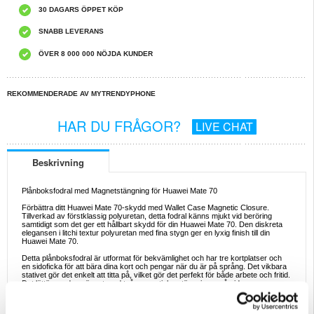
30 DAGARS ÖPPET KÖP
SNABB LEVERANS
ÖVER 8 000 000 NÖJDA KUNDER
REKOMMENDERADE AV MYTRENDYPHONE
HAR DU FRÅGOR?
LIVE CHAT
Beskrivning
Plånboksfodral med Magnetstängning för Huawei Mate 70
Förbättra ditt Huawei Mate 70-skydd med Wallet Case Magnetic Closure.
Tillverkad av förstklassig polyuretan, detta fodral känns mjukt vid beröring
samtidigt som det ger ett hållbart skydd för din Huawei Mate 70. Den diskreta
elegansen i litchi textur polyuretan med fina stygn ger en lyxig finish till din
Huawei Mate 70.
Detta plånboksfodral är utformat för bekvämlighet och har tre kortplatser och
en sidoficka för att bära dina kort och pengar när du är på språng. Det vikbara
stativet gör det enkelt att titta på, vilket gör det perfekt för både arbete och fritid.
Det lättöppnade spännet med två magnetiska stängningar på sidorna
säkerställer att dina tillhörigheter sitter säkert fast.
Det här fodralet ger inte bara ett oöverträffat skydd, utan har också speciella