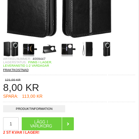
ARTIKELNUMMER:
4009447
LAGERSTATUS:
FINNS I LAGER.
LEVERANSTID 1-2 VARDAGAR
FRAKTKOSTNAD
121,00 KR
8,00
KR
SPARA:
113,00 KR
PRODUKTINFORMATION
2 ST KVAR I LAGER!