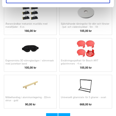
Återanvändbar mekanisk musfälla med
Självhäftande tätningslist för dörr och fönster
metallfjäder - 6 st.
- ljud- och väderskyddad - 5m - Vit
166,00 kr
105,00 kr
Ergonomiska 3D-sömnglasögon / sömnmask
Ersättningsspolhatt för Bosch ART
med justerbart band
grästrimmers - 4 st.
105,00 kr
105,00 kr
Möbelhandtag i aluminiumlegering - 22mm
Universellt gitarrstativ för 5 gitarrer - svart
skruv - guld
90,00 kr
668,00 kr