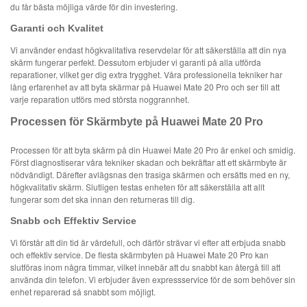
du får bästa möjliga värde för din investering.
Garanti och Kvalitet
Vi använder endast högkvalitativa reservdelar för att säkerställa att din nya
skärm fungerar perfekt. Dessutom erbjuder vi garanti på alla utförda
reparationer, vilket ger dig extra trygghet. Våra professionella tekniker har
lång erfarenhet av att byta skärmar på Huawei Mate 20 Pro och ser till att
varje reparation utförs med största noggrannhet.
Processen för Skärmbyte på Huawei Mate 20 Pro
Processen för att byta skärm på din Huawei Mate 20 Pro är enkel och smidig.
Först diagnostiserar våra tekniker skadan och bekräftar att ett skärmbyte är
nödvändigt. Därefter avlägsnas den trasiga skärmen och ersätts med en ny,
högkvalitativ skärm. Slutligen testas enheten för att säkerställa att allt
fungerar som det ska innan den returneras till dig.
Snabb och Effektiv Service
Vi förstår att din tid är värdefull, och därför strävar vi efter att erbjuda snabb
och effektiv service. De flesta skärmbyten på Huawei Mate 20 Pro kan
slutföras inom några timmar, vilket innebär att du snabbt kan återgå till att
använda din telefon. Vi erbjuder även expressservice för de som behöver sin
enhet reparerad så snabbt som möjligt.