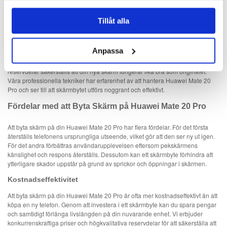
Mate 20 Pro kan du undvika dessa problem och förlänga livslängden på din
telefon.
Tillåt alla
Vad Innebär ett Skärmbyte för Huawei Mate 20 Pro?
Ett skärmbyte för Huawei Mate 20 Pro innebär att den trasiga eller spruckna
Anpassa
skärmen ersätts med en ny, högkvalitativ skärm. Detta inkluderar både LCD-
panelen och pekskärmsglaset. Genom att använda högkvalitativa
reservdelar säkerställs att din nya skärm fungerar lika bra som originalet.
Våra professionella tekniker har erfarenhet av att hantera Huawei Mate 20
Pro och ser till att skärmbytet utförs noggrant och effektivt.
Fördelar med att Byta Skärm på Huawei Mate 20 Pro
Att byta skärm på din Huawei Mate 20 Pro har flera fördelar. För det första
återställs telefonens ursprungliga utseende, vilket gör att den ser ny ut igen.
För det andra förbättras användarupplevelsen eftersom pekskärmens
känslighet och respons återställs. Dessutom kan ett skärmbyte förhindra att
ytterligare skador uppstår på grund av sprickor och öppningar i skärmen.
Kostnadseffektivitet
Att byta skärm på din Huawei Mate 20 Pro är ofta mer kostnadseffektivt än att
köpa en ny telefon. Genom att investera i ett skärmbyte kan du spara pengar
och samtidigt förlänga livslängden på din nuvarande enhet. Vi erbjuder
konkurrenskraftiga priser och högkvalitativa reservdelar för att säkerställa att