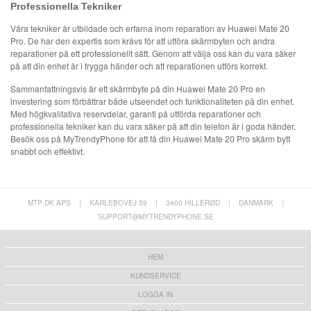
Professionella Tekniker
Våra tekniker är utbildade och erfarna inom reparation av Huawei Mate 20
Pro. De har den expertis som krävs för att utföra skärmbyten och andra
reparationer på ett professionellt sätt. Genom att välja oss kan du vara säker
på att din enhet är i trygga händer och att reparationen utförs korrekt.
Sammanfattningsvis är ett skärmbyte på din Huawei Mate 20 Pro en
investering som förbättrar både utseendet och funktionaliteten på din enhet.
Med högkvalitativa reservdelar, garanti på utförda reparationer och
professionella tekniker kan du vara säker på att din telefon är i goda händer.
Besök oss på MyTrendyPhone för att få din Huawei Mate 20 Pro skärm bytt
snabbt och effektivt.
MTP DK APS
|
KARLEBOVEJ 59
|
3400 HILLERØD
|
DANMARK
|
SUPPORT@MYTRENDYPHONE.SE
HEM
KUNDSERVICE
LOGGA IN