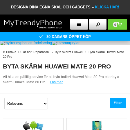
DESIGNA DINA EGNA SKAL OCH GADGETS –
KLICKA HÄR!
0
30 DAGARS ÖPPET KÖP
«
Tillbaka
Du är här:
Reparation
Byta skärm Huawei
Byta skärm Huawei Mate
20 Pro
BYTA SKÄRM HUAWEI MATE 20 PRO
Att hitta en pålitlig service för att byta batteri Huawei Mate 20 Pro eller byta
skärm Huawei Mate 20 Pro
...
Läs mer
Filter