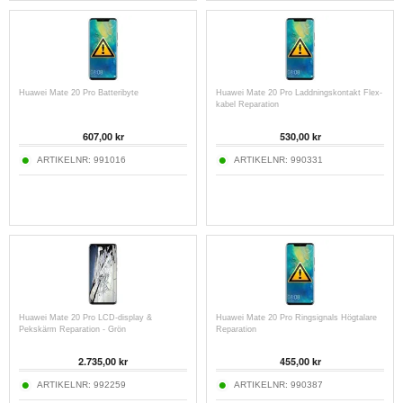
Huawei Mate 20 Pro Batteribyte
Huawei Mate 20 Pro Laddningskontakt Flex-
kabel Reparation
607,00 kr
530,00 kr
ARTIKELNR:
991016
ARTIKELNR:
990331
Huawei Mate 20 Pro LCD-display &
Huawei Mate 20 Pro Ringsignals Högtalare
Pekskärm Reparation - Grön
Reparation
2.735,00 kr
455,00 kr
ARTIKELNR:
992259
ARTIKELNR:
990387