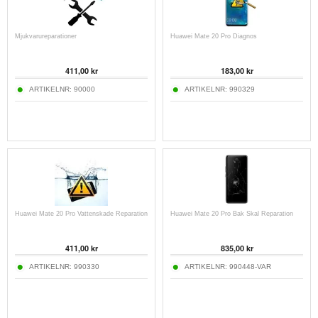
Mjukvarureparationer
Huawei Mate 20 Pro Diagnos
411,00 kr
183,00 kr
ARTIKELNR:
90000
ARTIKELNR:
990329
Huawei Mate 20 Pro Vattenskade Reparation
Huawei Mate 20 Pro Bak Skal Reparation
411,00 kr
835,00 kr
ARTIKELNR:
990330
ARTIKELNR:
990448-VAR