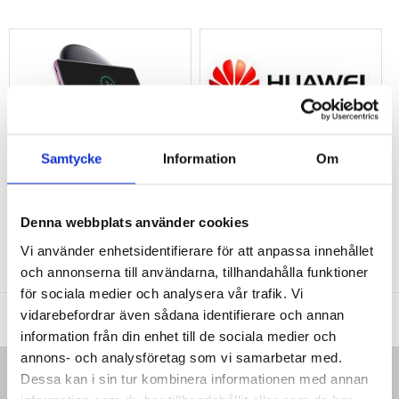
TRÅDLÖS LADDARE
HUAWEI USB-C ADAPTER & KABEL
Samtycke
Information
Om
MyTrendyPhone erbjuder ett enormt sortiment av alla slags
Huawei laddare
till
konkurrenskraftiga priser. Oavsett om du behöver en billaddare eller en
Denna webbplats använder cookies
multipraktisk trådlös laddare hittar du det lätt hos oss. Sök igenom vårt utbud
och välj den mobilladdare du behöver till din Huawei enhet redan idag.
Vi använder enhetsidentifierare för att anpassa innehållet
Utnyttja 30 dagars prisgaranti!
och annonserna till användarna, tillhandahålla funktioner
för sociala medier och analysera vår trafik. Vi
MTP DK APS
|
KARLEBOVEJ 59
|
3400 HILLERØD
|
DANMARK
|
vidarebefordrar även sådana identifierare och annan
SUPPORT@MYTRENDYPHONE.SE
information från din enhet till de sociala medier och
annons- och analysföretag som vi samarbetar med.
Dessa kan i sin tur kombinera informationen med annan
HEM