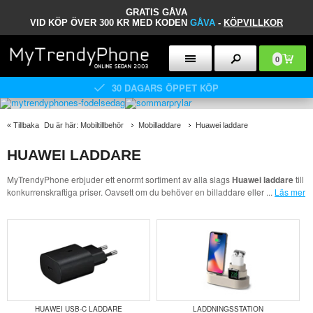
GRATIS GÅVA
VID KÖP ÖVER 300 KR MED KODEN
GÅVA
-
KÖPVILLKOR
0
30 DAGARS ÖPPET KÖP
«
Tillbaka
Du är här:
Mobiltillbehör
Mobilladdare
Huawei laddare
HUAWEI LADDARE
MyTrendyPhone erbjuder ett enormt sortiment av alla slags
Huawei laddare
till
konkurrenskraftiga priser. Oavsett om du behöver en billaddare eller
...
Läs mer
HUAWEI USB-C LADDARE
LADDNINGSSTATION