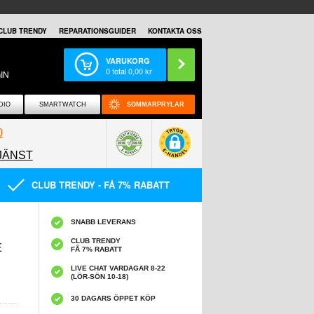
CLUB TRENDY
REPARATIONSGUIDER
KONTAKTA OSS
VARUKORG
0
total
0,00
kr
IN
DIO
SMARTWATCH
SOMMARPRYLAR
0
JÄNST
0858097089
CLUB TRENDY - FÅ 7% RABATT
SNABB LEVERANS
CLUB TRENDY
E
FÅ 7% RABATT
LIVE CHAT VARDAGAR 8-22
(LÖR-SÖN 10-18)
30 DAGARS ÖPPET KÖP