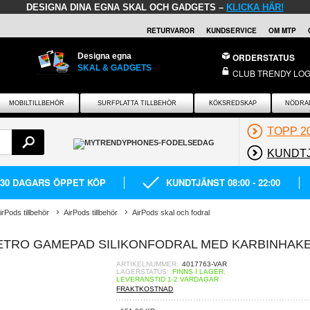
DESIGNA DINA EGNA SKAL OCH GADGETS –
KLICKA HÄR!
RETURVAROR
KUNDSERVICE
OM MTP
Designa egna
ORDERSTATUS
SKAL & GADGETS
CLUB TRENDY LOG
MOBILTILLBEHÖR
SURFPLATTA TILLBEHÖR
KÖKSREDSKAP
NÖDRA
TOPP 2
KUNDT
30 DAGARS ÖPPET KÖP
KUNDTJÄNST 08:00 - 22:00
irPods tillbehör
AirPods tillbehör
AirPods skal och fodral
ETRO GAMEPAD SILIKONFODRAL MED KARBINHAK
ARTIKELNUMMER:
4017763-VAR
LAGERSTATUS:
FINNS I LAGER.
LEVERANSTID 1-2 VARDAGAR
FRAKTKOSTNAD