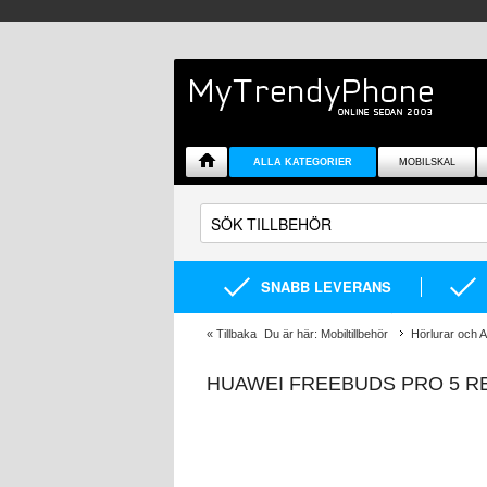
ALLA KATEGORIER
MOBILSKAL
SNABB LEVERANS
«
Tillbaka
Du är här:
Mobiltillbehör
Hörlurar och A
HUAWEI FREEBUDS PRO 5 R