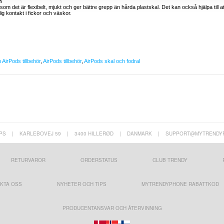
n
som det är flexibelt, mjukt och ger bättre grepp än hårda plastskal. Det kan också hjälpa till at
g kontakt i fickor och väskor.
 AirPods tillbehör
,
AirPods tillbehör
,
AirPods skal och fodral
PS
|
KARLEBOVEJ 59
|
3400 HILLERØD
|
DANMARK
|
SUPPORT@MYTRENDY
RETURVAROR
ORDERSTATUS
CLUB TRENDY
KTA OSS
NYHETER OCH TIPS
MYTRENDYPHONE RABATTKOD
PRODUCENTANSVAR OCH ÅTERVINNING