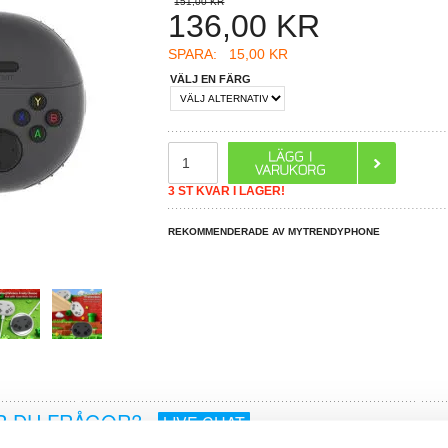
151,00 KR
136,00
KR
SPARA:
15,00 KR
VÄLJ EN FÄRG
3 ST KVAR I LAGER!
REKOMMENDERADE AV MYTRENDYPHONE
R DU FRÅGOR?
LIVE CHAT