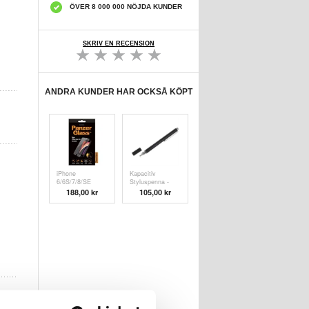
ÖVER 8 000 000 NÖJDA KUNDER
SKRIV EN RECENSION
ANDRA KUNDER HAR OCKSÅ KÖPT
iPhone
Kapacitiv
6/6S/7/8/SE
Styluspenna -
(2020)/SE (
Svart
188,00 kr
105,00 kr