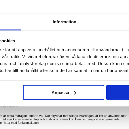
Huawei FreeBuds Pro 5 - Skyddsfodral i flytande silikon för öronsnäckor
Information
retro-inspirerat silikonfodral. Fodralet är utformat för daglig användning och ger 360 grader
 som locket hålls på plats och fodralet är lätt att hantera. Det flytande silikonmaterialet känns
 fodralet inte så lätt glider ur fickan eller handen.
cookies
r enkelt att sätta på och ta av, ger fri åtkomst till laddningsporten och stör inte den normala
binhake i metall gör det enkelt att fästa fodralet på en ryggsäck, bältesögla, midjeväska
r lättillgängliga var du än är.
e för att anpassa innehållet och annonserna till användarna, tillh
vår trafik. Vi vidarebefordrar även sådana identifierare och anna
ngsfodral
allande look
nnons- och analysföretag som vi samarbetar med. Dessa kan i sin
por och vardagliga stötar
örbättrat grepp
har tillhandahållit eller som de har samlat in när du har använt 
era åtkomsten till laddningsporten
hörlursfodralet
 dag
yckelringar eller bältesöglor
Anpassa
fickor och väskor
komst på flygplatser och stationer
r nycklar för att minska risken för att tappa bort det
or när det placeras på hårda ytor
s av retrostil
 är detta fodral ett utmärkt val. Det skyddar mot slitage i vardagen, är lätt att använda utan
r det mycket svårare att tappa bort dina öronsnäckor. Den retroinspirerade gamepad-
romissa med funktionaliteten.