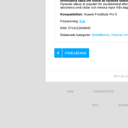
Intressanta fakta om fodral av flytande siliko
Flytande silikon är populärt för skyddsfodral efter
absorbera små stötar och minska repor från dagli
Kompatibilitet:
Huawei FreeBuds Pro 5
Förpackning:
Bulk
EAN: 5714122640642
Relaterade kategorier:
Mobiltillbehör
,
Hörlurar och
MTP DK A
HEM
KUNDSERVICE
RSS
KONTA