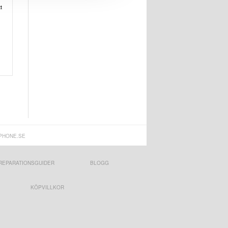
t
PHONE.SE
REPARATIONSGUIDER
BLOGG
KÖPVILLKOR