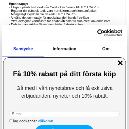
Egenskaper:
- Elegant plånboksfodral från Cardholder Series till HTC U24 Pro
- Ersätter din plånbok tack vare kortfickorna och kontantfacket
- Mångsidigt skydd till din älskade HTC U24 Pro
- Använd det som stativ för mediatittande i handsfree-läge
- Yttre avtagbar korthållare för snabb åtkomst till dina mest använda kort
- Dubbla magnetiska flärpar som håller fodralet stängt
Kompatibilitet:
HTC U24 Pro
Förpackning:
Bulk
EAN: 5714122483829
Samtycke
Information
Om
Denna webbplats använder cookies
Vi använder enhetsidentifierare för att anpassa innehållet
och annonserna till användarna, tillhandahålla funktioner
för sociala medier och analysera vår trafik. Vi
vidarebefordrar även sådana identifierare och annan
information från din enhet till de sociala medier och
annons- och analysföretag som vi samarbetar med.
Dessa kan i sin tur kombinera informationen med annan
information som du har tillhandahållit eller som de har