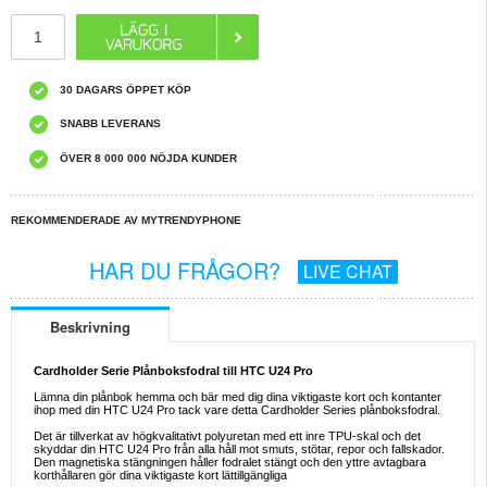
30 DAGARS ÖPPET KÖP
SNABB LEVERANS
ÖVER 8 000 000 NÖJDA KUNDER
REKOMMENDERADE AV MYTRENDYPHONE
HAR DU FRÅGOR?
LIVE CHAT
Beskrivning
Cardholder Serie Plånboksfodral till HTC U24 Pro
Lämna din plånbok hemma och bär med dig dina viktigaste kort och kontanter
ihop med din HTC U24 Pro tack vare detta Cardholder Series plånboksfodral.
Det är tillverkat av högkvalitativt polyuretan med ett inre TPU-skal och det
skyddar din HTC U24 Pro från alla håll mot smuts, stötar, repor och fallskador.
Den magnetiska stängningen håller fodralet stängt och den yttre avtagbara
korthållaren gör dina viktigaste kort lättillgängliga