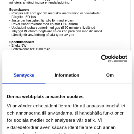
minuters användning på en enda laddning.
Egenskaper:
- Rolig leksak som gör det med skoj med träning och kreativitet
- Färgrikt LED-ljus
- Justerbar hastighet, lämplig för mindre barn
- Revolutionär räknare med en stor LED-skärm
- Uppladdningsbart batteri med upp till 90 minuters livslängd
- Inbyggd Bluetooth-högtalare så du kan para den med din mobil
- Lämplig för användning på alla typer av ytor
Specifikationer:
- Effekt: 5W
- Batterikapacitet: 1500 mAh
- Batteriliv: 1,5 timmar
- Laddningssport: USB-C
- RPM-inställningar: 70-160 rpm (10 hastigheter)
Förpackningen innehåller:
- Hopprepsmaskin
Samtycke
Information
Om
- Hopprep
- Fjärrkontroll
- Laddningskabel
- Användarmanual
Förpackning:
Euroblister
Denna webbplats använder cookies
EAN: 5714122180308
Vi använder enhetsidentifierare för att anpassa innehållet
och annonserna till användarna, tillhandahålla funktioner
för sociala medier och analysera vår trafik. Vi
vidarebefordrar även sådana identifierare och annan