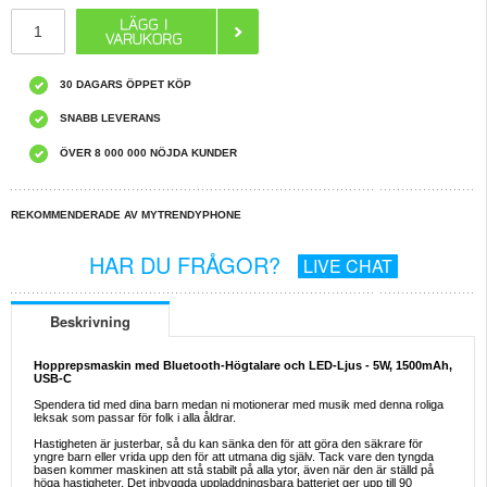
30 DAGARS ÖPPET KÖP
SNABB LEVERANS
ÖVER 8 000 000 NÖJDA KUNDER
REKOMMENDERADE AV MYTRENDYPHONE
HAR DU FRÅGOR?
LIVE CHAT
Beskrivning
Hopprepsmaskin med Bluetooth-Högtalare och LED-Ljus - 5W, 1500mAh,
USB-C
Spendera tid med dina barn medan ni motionerar med musik med denna roliga
leksak som passar för folk i alla åldrar.
Hastigheten är justerbar, så du kan sänka den för att göra den säkrare för
yngre barn eller vrida upp den för att utmana dig själv. Tack vare den tyngda
basen kommer maskinen att stå stabilt på alla ytor, även när den är ställd på
höga hastigheter. Det inbyggda uppladdningsbara batteriet ger upp till 90