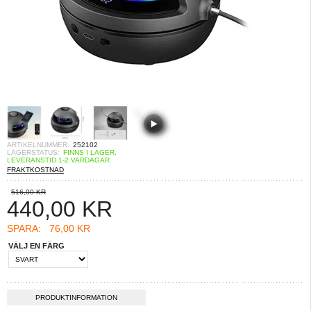
ARTIKELNUMMER:
252102
LAGERSTATUS:
FINNS I LAGER.
LEVERANSTID 1-2 VARDAGAR
FRAKTKOSTNAD
516,00 KR
440,00
KR
SPARA:
76,00 KR
VÄLJ EN FÄRG
PRODUKTINFORMATION