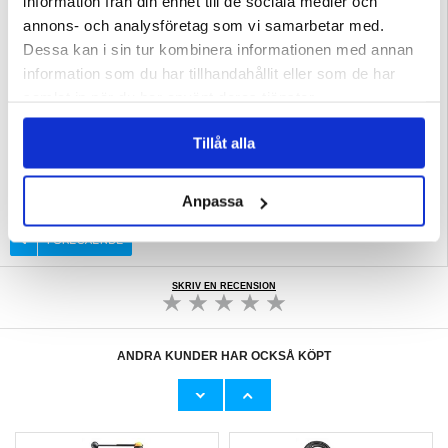
information från din enhet till de sociala medier och
annons- och analysföretag som vi samarbetar med.
Dessa kan i sin tur kombinera informationen med annan
information som du har tillhandahållit eller som de har
samlat in när du har använt deras tjänster.
Tillåt alla
Relaterade kategorier:
Gadgets
,
Smarta saker
Anpassa
SKRIV EN RECENSION
ANDRA KUNDER HAR OCKSÅ KÖPT
Hopprepsmaskin med Bluetooth-högtalare och
Samsung Galaxy S26 Ultra BlueDefend Anti-
LED-ljus - Blå
Blue Light skärmskydd av härdat glas - 2 st.
448,00
kr
105,00
kr