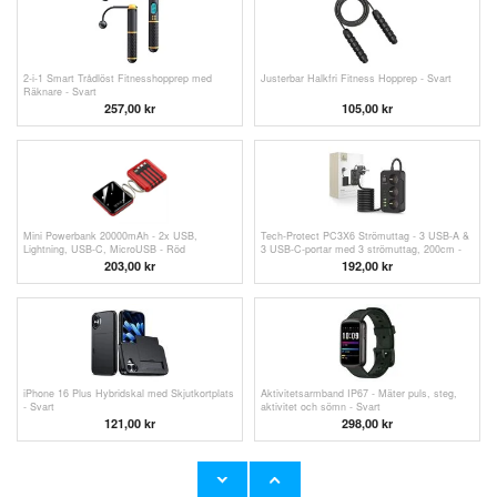
2-i-1 Smart Trådlöst Fitnesshopprep med
Justerbar Halkfri Fitness Hopprep - Svart
Räknare - Svart
257,00 kr
105,00 kr
Mini Powerbank 20000mAh - 2x USB,
Tech-Protect PC3X6 Strömuttag - 3 USB-A &
Lightning, USB-C, MicroUSB - Röd
3 USB-C-portar med 3 strömuttag, 200cm -
Svart
203,00
kr
192,00
kr
iPhone 16 Plus Hybridskal med Skjutkortplats
Aktivitetsarmband IP67 - Mäter puls, steg,
- Svart
aktivitet och sömn - Svart
121,00 kr
298,00
kr