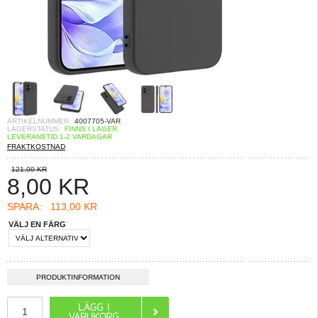
ARTIKELNUMMER:
4007705-VAR
LAGERSTATUS:
FINNS I LAGER.
LEVERANSTID 1-2 VARDAGAR
FRAKTKOSTNAD
121,00 KR
8,00
KR
SPARA:
113,00 KR
VÄLJ EN FÄRG
PRODUKTINFORMATION