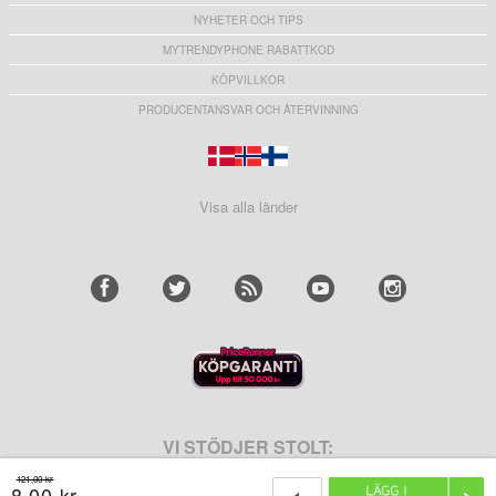
NYHETER OCH TIPS
MYTRENDYPHONE RABATTKOD
KÖPVILLKOR
PRODUCENTANSVAR OCH ÅTERVINNING
Visa alla länder
VI STÖDJER STOLT:
121,00 kr
8,00 kr