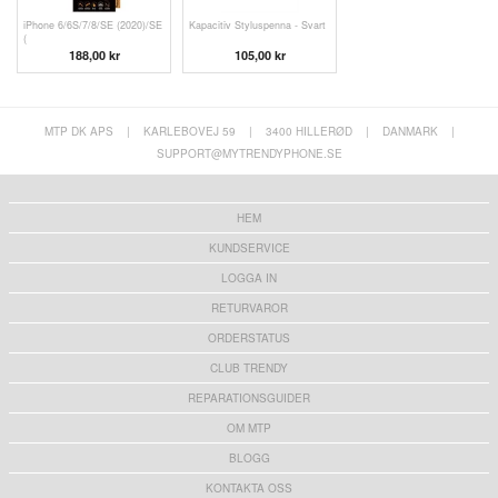
iPhone 6/6S/7/8/SE (2020)/SE
Kapacitiv Styluspenna - Svart
(
188,00 kr
105,00 kr
MTP DK APS
|
KARLEBOVEJ 59
|
3400 HILLERØD
|
DANMARK
|
SUPPORT@MYTRENDYPHONE.SE
HEM
KUNDSERVICE
LOGGA IN
RETURVAROR
ORDERSTATUS
CLUB TRENDY
REPARATIONSGUIDER
OM MTP
BLOGG
KONTAKTA OSS