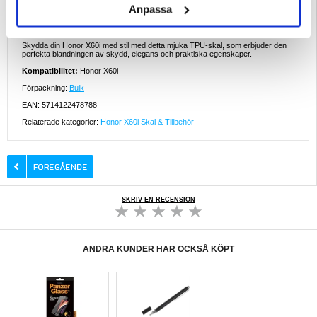
minskar risken för oavsiktliga droppar.
Anpassa
- Mångsidig användning: TPU används inte bara i mobilskal, utan även i andra
skyddsprodukter som sportutrustning och medicintekniska produkter tack vare
sin elasticitet och flexibilitet.
Skydda din Honor X60i med stil med detta mjuka TPU-skal, som erbjuder den
perfekta blandningen av skydd, elegans och praktiska egenskaper.
Kompatibilitet:
Honor X60i
Förpackning:
Bulk
EAN: 5714122478788
Relaterade kategorier:
Honor X60i Skal & Tillbehör
SKRIV EN RECENSION
ANDRA KUNDER HAR OCKSÅ KÖPT