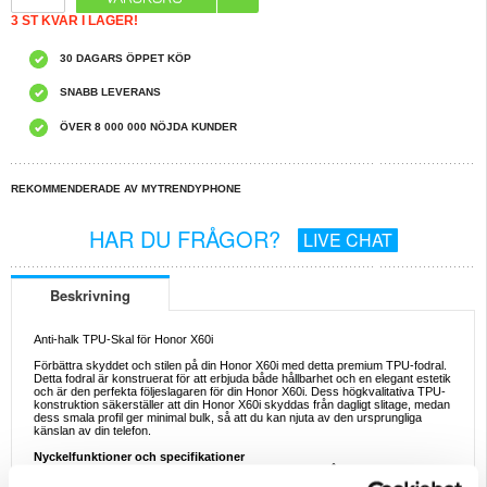
3 ST KVAR I LAGER!
30 DAGARS ÖPPET KÖP
SNABB LEVERANS
ÖVER 8 000 000 NÖJDA KUNDER
REKOMMENDERADE AV MYTRENDYPHONE
HAR DU FRÅGOR?
LIVE CHAT
Beskrivning
Anti-halk TPU-Skal för Honor X60i
Förbättra skyddet och stilen på din Honor X60i med detta premium TPU-fodral.
Detta fodral är konstruerat för att erbjuda både hållbarhet och en elegant estetik
och är den perfekta följeslagaren för din Honor X60i. Dess högkvalitativa TPU-
konstruktion säkerställer att din Honor X60i skyddas från dagligt slitage, medan
dess smala profil ger minimal bulk, så att du kan njuta av den ursprungliga
känslan av din telefon.
Nyckelfunktioner och specifikationer
- Högkvalitativt TPU-material: Tillverkat av flexibelt och hållbart TPU ger detta
fodral överlägset skydd mot droppar, repor och stötar.