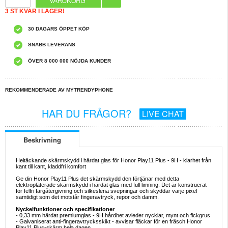
3 ST KVAR I LAGER!
30 DAGARS ÖPPET KÖP
SNABB LEVERANS
ÖVER 8 000 000 NÖJDA KUNDER
REKOMMENDERADE AV MYTRENDYPHONE
HAR DU FRÅGOR?
LIVE CHAT
Beskrivning
Heltäckande skärmskydd i härdat glas för Honor Play11 Plus - 9H - klarhet från
kant till kant, kladdfri komfort
Ge din Honor Play11 Plus det skärmskydd den förtjänar med detta
elektropläterade skärmskydd i härdat glas med full limning. Det är konstruerat
för felfri färgåtergivning och silkeslena svepningar och skyddar varje pixel
samtidigt som det motstår fingeravtryck, repor och damm.
Nyckelfunktioner och specifikationer
- 0,33 mm härdat premiumglas - 9H hårdhet avleder nycklar, mynt och fickgrus
- Galvaniserat anti-fingeravtrycksskikt - avvisar fläckar för en fräsch Honor
Play11 Plus-skärm hela dagen