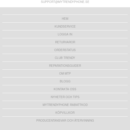
ringhållare och handledsrem - Mynta
ringhållare och handledsrem - Midnattsblå
SUPPORT@MYTRENDYPHONE.SE
151,00 kr
151,00 kr
HEM
KUNDSERVICE
LOGGA IN
RETURVAROR
ORDERSTATUS
CLUB TRENDY
REPARATIONSGUIDER
OM MTP
BLOGG
KONTAKTA OSS
NYHETER OCH TIPS
MYTRENDYPHONE RABATTKOD
KÖPVILLKOR
PRODUCENTANSVAR OCH ÅTERVINNING