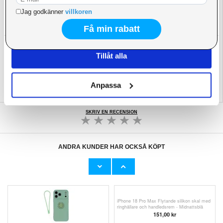
med skydd som bara är limmade på kanten
Dessa kan i sin tur kombinera informationen med annan
Kompatibilitet:
Honor Play11 Plus
information som du har tillhandahållit eller som de har
Förpackning:
Euroblister
samlat in när du har använt deras tjänster.
EAN: 5714122654304
Relaterade kategorier:
Mobiltillbehör
,
Honor Skal & Tillbehör
,
Honor Play11 Plus
Tillåt alla
Skal & Tillbehör
Anpassa
SKRIV EN RECENSION
ANDRA KUNDER HAR OCKSÅ KÖPT
E02 Smarta AI-glasögon med kamera,
iPhone 18 Pro Max Flytande silikon skal med
översättning - 137mm - svart och antiblå lins
ringhållare och handledsrem
698,00 kr
151,00 kr