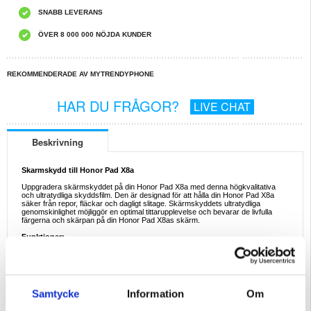
SNABB LEVERANS
ÖVER 8 000 000 NÖJDA KUNDER
REKOMMENDERADE AV MYTRENDYPHONE
HAR DU FRÅGOR?
LIVE CHAT
Beskrivning
Skarmskydd till Honor Pad X8a
Uppgradera skärmskyddet på din Honor Pad X8a med denna högkvalitativa
och ultratydliga skyddsfilm. Den är designad för att hålla din Honor Pad X8a
säker från repor, fläckar och dagligt slitage. Skärmskyddets ultratydliga
genomskinlighet möjliggör en optimal tittarupplevelse och bevarar de livfulla
färgerna och skärpan på din Honor Pad X8as skärm.
Funktioner:
- Ultraklar skärmskyddsfilm för Honor Pad X8a
- Skyddar Honor Pad X8as skärm utan att kompromissa med
beröringskänsligheten
- Skyddsfilmen är gjord av mjukt men slitstarkt PET-material
- Detta skärmskydd täcker inte hela skärmen på din enhet
- Det säkerställer en sömlös och bubbelfri installation
Samtycke
Information
Om
Kompatibilitet:
Honor Pad X8a