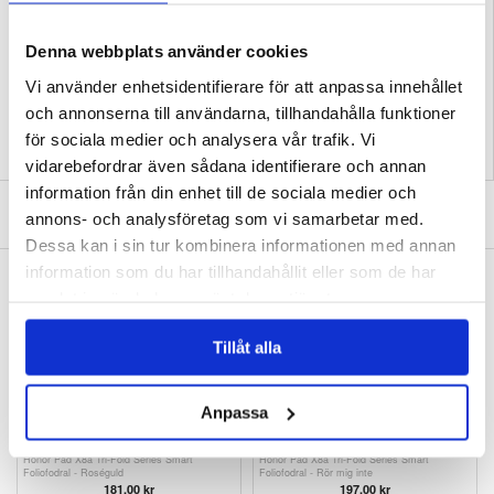
Emballage: Euroblister
EAN: 5714122493231
Denna webbplats använder cookies
Relaterade kategorier:
Surfplatta Skal & Tillbehör
,
Honor Surfplatta Skal &
Tillbehör
,
Honor Pad X8a Skal & Tillbehör
Vi använder enhetsidentifierare för att anpassa innehållet
och annonserna till användarna, tillhandahålla funktioner
för sociala medier och analysera vår trafik. Vi
vidarebefordrar även sådana identifierare och annan
information från din enhet till de sociala medier och
SKRIV EN RECENSION
annons- och analysföretag som vi samarbetar med.
Dessa kan i sin tur kombinera informationen med annan
information som du har tillhandahållit eller som de har
ANDRA KUNDER HAR OCKSÅ KÖPT
samlat in när du har använt deras tjänster.
Honor Pad X8a Tri-Fold Series Smart
Honor Pad X8a Stöttåligt Bärskal till Barn -
Foliofodral- Svart
Blå
155,00
kr
205,00
kr
Tillåt alla
Anpassa
Honor Pad X8a Tri-Fold Series Smart
Honor Pad X8a Tri-Fold Series Smart
Foliofodral - Roséguld
Foliofodral - Rör mig inte
181,00 kr
197,00 kr