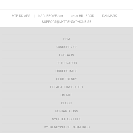
MTP DK APS
|
KARLEBOVEJ 59
|
3400 HILLERØD
|
DANMARK
|
SUPPORT@MYTRENDYPHONE.SE
HEM
KUNDSERVICE
LOGGA IN
RETURVAROR
ORDERSTATUS
CLUB TRENDY
REPARATIONSGUIDER
OM MTP
BLOGG
KONTAKTA OSS
NYHETER OCH TIPS
MYTRENDYPHONE RABATTKOD