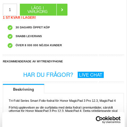
1 ST KVAR I LAGER!
30 DAGARS ÖPPET KÖP
SNABB LEVERANS
ÖVER 8 000 000 NÖJDA KUNDER
REKOMMENDERADE AV MYTRENDYPHONE
HAR DU FRÅGOR?
LIVE CHAT
Beskrivning
Tri-Fold Series Smart Folio-fodral för Honor MagicPad 3 Pro 12.3, MagicPad 4
Förhöj upplevelsen av din surfplatta med detta fodral i premiumläder, särskilt
utformat för Honor MagicPad 3 Pro 12.3, MagicPad 4. Detta stötdämpande skal
är utformat för att passa den senaste Honor MagicPad 3 Pro 12.3, MagicPad 4
sömlöst och garanterar överlägset skydd. Oavsett om du arbetar på distans,
deltar i lektioner eller bara njuter av att surfa på fritiden, håller vårt lätta och
hållbara surfplatteskydd din enhet skyddad med stil.