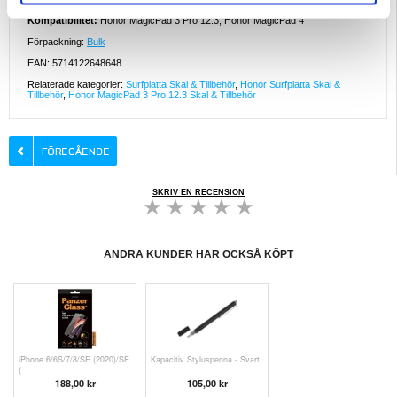
Kompatibilitet:
Honor MagicPad 3 Pro 12.3, Honor MagicPad 4
Förpackning:
Bulk
EAN: 5714122648648
Relaterade kategorier:
Surfplatta Skal & Tillbehör
,
Honor Surfplatta Skal &
Tillbehör
,
Honor MagicPad 3 Pro 12.3 Skal & Tillbehör
SKRIV EN RECENSION
ANDRA KUNDER HAR OCKSÅ KÖPT
iPhone 6/6S/7/8/SE (2020)/SE
Kapacitiv Styluspenna - Svart
(
188,00 kr
105,00 kr